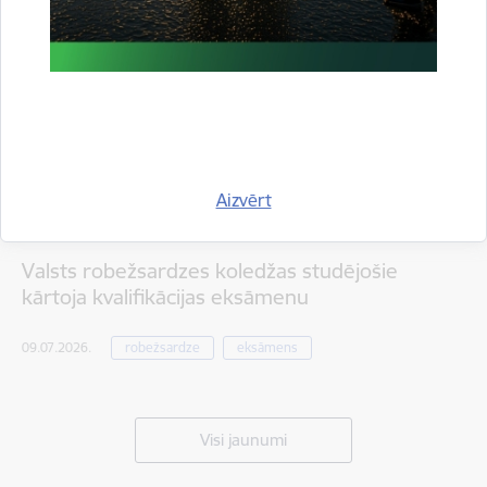
Aizvērt
Valsts robežsardzes koledžas studējošie
kārtoja kvalifikācijas eksāmenu
09.07.2026.
robežsardze
eksāmens
Visi jaunumi