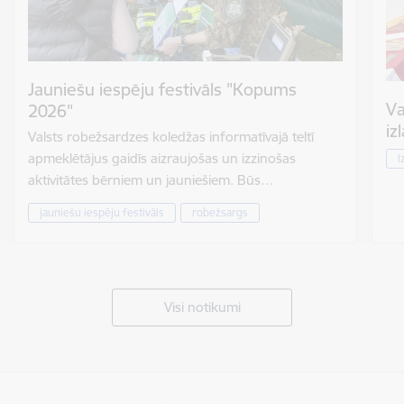
Jauniešu iespēju festivāls "Kopums
Va
2026"
iz
Valsts robežsardzes koledžas informatīvajā teltī
apmeklētājus gaidīs aizraujošas un izzinošas
I
aktivitātes bērniem un jauniešiem. Būs…
jauniešu iespēju festivāls
robežsargs
Visi notikumi