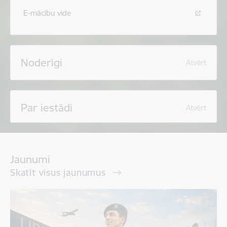
E-mācību vide
Noderīgi
Atvērt
Par iestādi
Atvērt
Jaunumi
Skatīt visus jaunumus