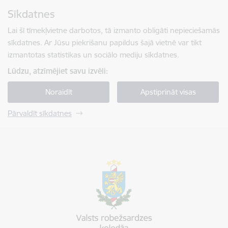
Pāriet uz lapas saturu
Sīkdatnes
Spied
lai meklētu
Enter
Lai šī tīmekļvietne darbotos, tā izmanto obligāti nepieciešamās
sīkdatnes. Ar Jūsu piekrišanu papildus šajā vietnē var tikt
izmantotas statistikas un sociālo mediju sīkdatnes.
Lūdzu, atzīmējiet savu izvēli:
Noraidīt
Apstiprināt visas
Pārvaldīt sīkdatnes
Valsts robežsardzes koledža