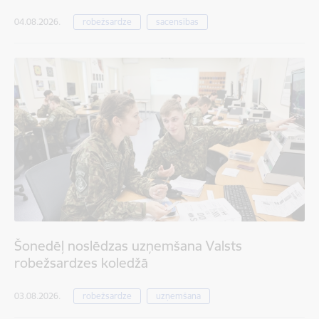
04.08.2026.
robežsardze
sacensības
Šonedēļ noslēdzas uzņemšana Valsts
robežsardzes koledžā
03.08.2026.
robežsardze
uzņemšana