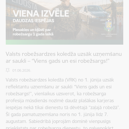
Valsts robežsardzes koledža uzsāk uzņemšanu
ar saukli – “Viens gads un esi robežsargs!”
01.06.2026.
Valsts robežsardzes koledža (VRK) no 1. jūnija uzsāk
reflektantu uzņemšanu ar saukli “Viens gads un esi
robežsargs!”, vienlaikus uzsverot, ka robežsarga
profesija mūsdienās nozīmē daudz plašākas karjeras
iespējas nekā tikai dienestu tā dēvētajā “zaļajā robežā”.
Šī gada pamatuzņemšana noris no 1. jūnija līdz 7.
augustam. Sabiedrībā joprojām dominē vienpusīgs
priekšstats par robežsarga dienestu, to galvenokārt