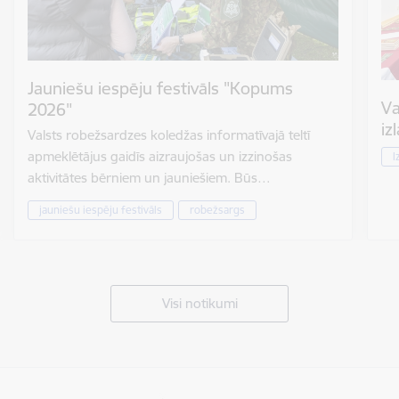
Jauniešu iespēju festivāls "Kopums
Va
2026"
iz
Valsts robežsardzes koledžas informatīvajā teltī
apmeklētājus gaidīs aizraujošas un izzinošas
I
aktivitātes bērniem un jauniešiem. Būs…
jauniešu iespēju festivāls
robežsargs
Visi notikumi