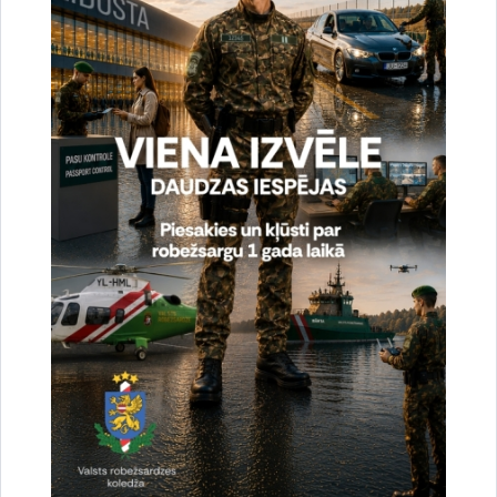
Aizvadīts Valsts robežsardzes koledžas īsā cikla
profesionālās augstākās izglītības studiju
programmas „Robežapsardze” pilna laika 22.
izlaidums
13.07.2026.
izlaidums
robežsargs