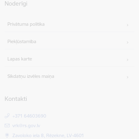
Noderīgi
Privātuma politika
Piekļūstamība
Lapas karte
Sīkdatņu izvēles maiņa
Kontakti
+371 64603690
E-pasts:
vrk@rs.gov.lv
Zavoloko iela 8, Rēzekne, LV-4601