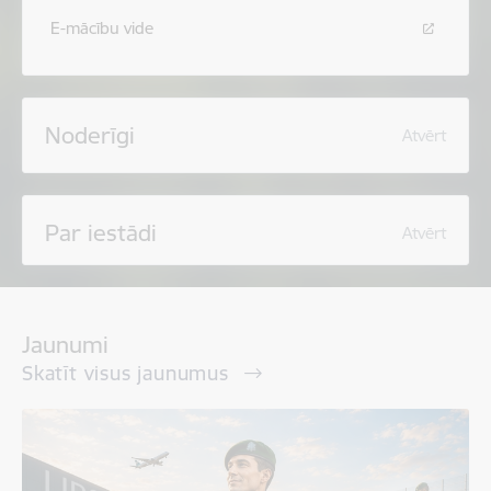
E-mācību vide
Noderīgi
Atvērt
Par iestādi
Atvērt
Jaunumi
Skatīt visus jaunumus