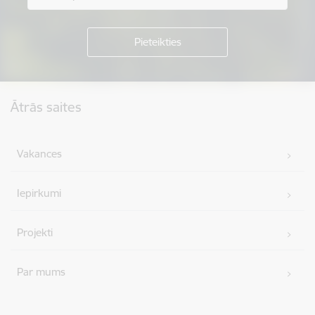
Kājene
Ātrās saites
Vakances
Iepirkumi
Projekti
Par mums