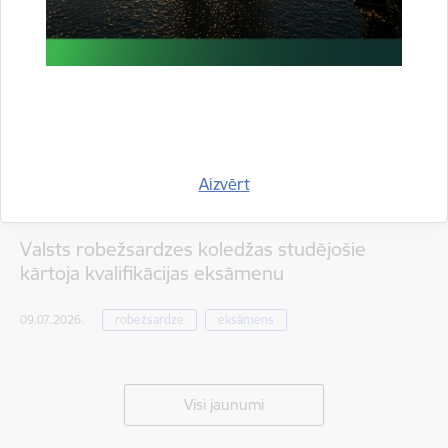
Aizvērt
Valsts robežsardzes koledžas studējošie
kārtoja kvalifikācijas eksāmenu
09.07.2026.
robežsardze
eksāmens
Visi jaunumi