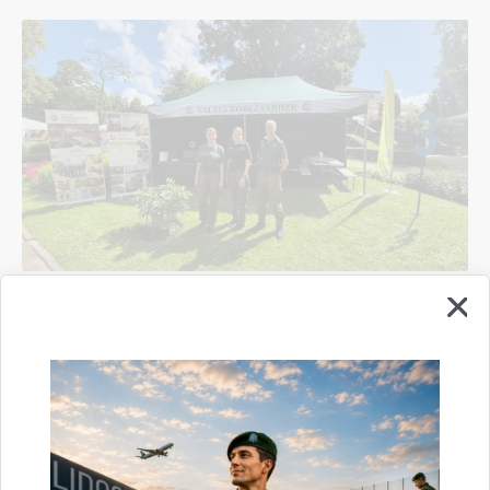
Valsts robežsardzes koledža sadarbībā ar
Valsts robežsardzes Rīgas pārvaldi un Viļakas
pārvaldi piedalījās vērienīgākajā Sarunu
festivālā "LAMPA"
14.07.2026.
pasākums
robežsardze