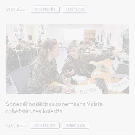
04.08.2026.
robežsardze
sacensības
Šonedēļ noslēdzas uzņemšana Valsts
robežsardzes koledžā
03.08.2026.
robežsardze
uzņemšana