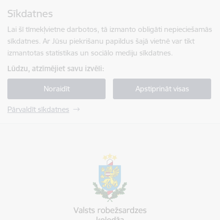
Pāriet uz lapas saturu
Sīkdatnes
Spied
lai meklētu
Enter
Lai šī tīmekļvietne darbotos, tā izmanto obligāti nepieciešamās
sīkdatnes. Ar Jūsu piekrišanu papildus šajā vietnē var tikt
izmantotas statistikas un sociālo mediju sīkdatnes.
Lūdzu, atzīmējiet savu izvēli:
Noraidīt
Apstiprināt visas
Pārvaldīt sīkdatnes
Valsts robežsardzes koledža