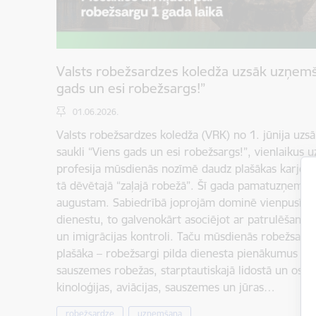
Valsts robežsardzes koledža uzsāk uzņemša
gads un esi robežsargs!”
01.06.2026.
Valsts robežsardzes koledža (VRK) no 1. jūnija uzs
saukli “Viens gads un esi robežsargs!”, vienlaikus 
profesija mūsdienās nozīmē daudz plašākas karjeras
tā dēvētajā “zaļajā robežā”. Šī gada pamatuzņemšana
augustam. Sabiedrībā joprojām dominē vienpusīgs 
dienestu, to galvenokārt asociējot ar patrulēšanu 
un imigrācijas kontroli. Taču mūsdienās robežsardz
plašāka – robežsargi pilda dienesta pienākumus ro
sauszemes robežas, starptautiskajā lidostā un ostās
kinoloģijas, aviācijas, sauszemes un jūras…
robežsardze
uzņemšana