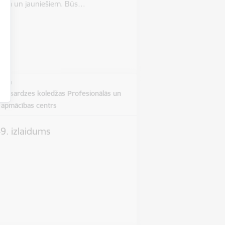
rniem un jauniešiem. Būs…
vieta
obežsardzes koledžas Profesionālās un
s apmācības centrs
9. izlaidums