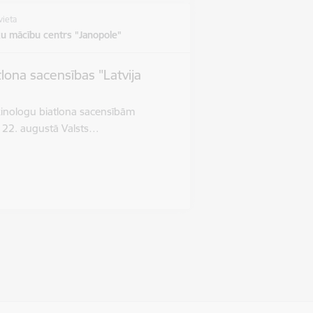
vieta
u mācību centrs "Janopole"
tlona sacensības "Latvija
 kinologu biatlona sacensībām
a 22. augustā Valsts…