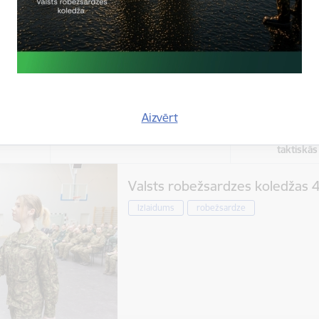
aizraujošas un izzinošas aktivitātes bē
jauniešu iespēju festivāls
robežsargs
Aizvērt
Atrašanās 
Laiks
Valsts r
Visu dienu
taktiskā
Valsts robežsardzes koledžas 4
Izlaidums
robežsardze