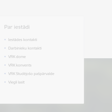
Par iestādi
Iestādes kontakti
Darbinieku kontakti
VRK dome
VRK konvents
VRK Studējošo pašpārvalde
Viegli lasīt