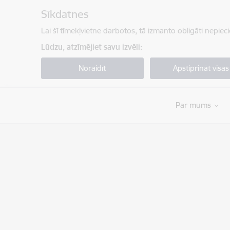
Pāriet uz lapas saturu
Sīkdatnes
Lai šī tīmekļvietne darbotos, tā izmanto obligāti nepiec
Lūdzu, atzīmējiet savu izvēli:
Noraidīt
Apstiprināt visas
Par mums
Valsts robežsardzes koledža