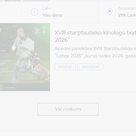
Laiks
Atrašanās 
Visu dienu
VRK Lauk
XVIII starptautisko kinologu bia
2026"
Aicinām pieteikties XVIII Starptautiskās
"Latvija 2026", kuras notiks 2026. gad
kinologi
sacensības
Visi notikumi