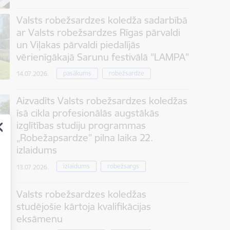
Valsts robežsardzes koledža sadarbībā
ar Valsts robežsardzes Rīgas pārvaldi
un Viļakas pārvaldi piedalījās
vērienīgākajā Sarunu festivālā "LAMPA"
pasākums
robežsardze
14.07.2026.
Aizvadīts Valsts robežsardzes koledžas
īsā cikla profesionālās augstākās
izglītības studiju programmas
„Robežapsardze” pilna laika 22.
izlaidums
izlaidums
robežsargs
13.07.2026.
Valsts robežsardzes koledžas
studējošie kārtoja kvalifikācijas
eksāmenu