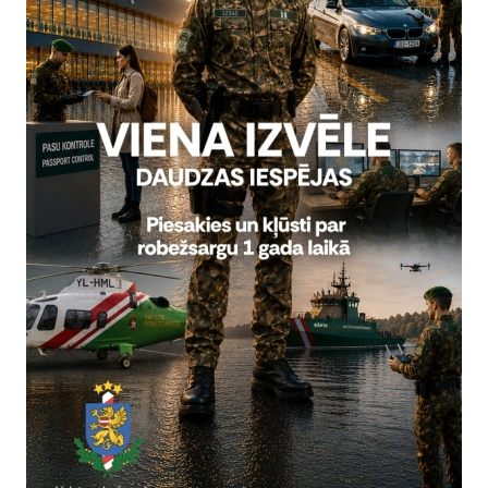
Visi jaunumi
Laiks
Atrašanās 
13.00–16.00
Stacijas i
Jauniešu iespēju festivāls "Ko
Valsts robežsardzes koledžas informatīva