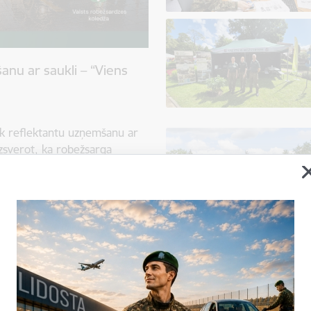
nu ar saukli – “Viens
āk reflektantu uzņemšanu ar
uzsverot, ka robežsarga
 iespējas nekā tikai dienestu
 noris no 1. jūnija līdz 7.
priekšstats par robežsarga
uz Latvijas austrumu robežas
es atbildības joma ir daudz
bežšķērsošanas vietās uz
, imigrācijas kontroles,