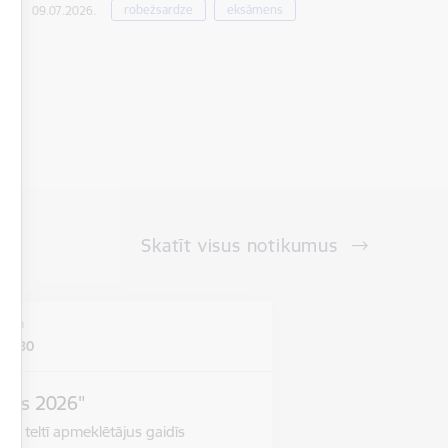
robežsardze
eksāmens
09.07.2026.
Skatīt visus notikumus
vieta
ela 30
pums 2026"
jā teltī apmeklētājus gaidīs