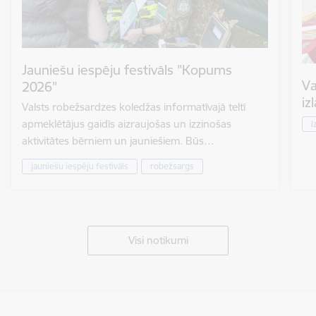
Jauniešu iespēju festivāls "Kopums
Va
2026"
iz
Valsts robežsardzes koledžas informatīvajā teltī
apmeklētājus gaidīs aizraujošas un izzinošas
I
aktivitātes bērniem un jauniešiem. Būs…
jauniešu iespēju festivāls
robežsargs
Visi notikumi