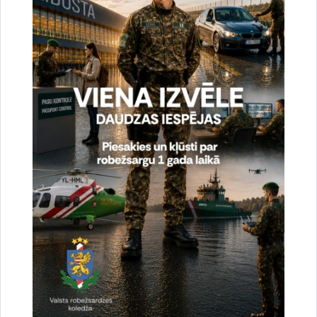
Aizvadīts Valsts robežsardzes koledžas īsā cikla
profesionālās augstākās izglītības studiju
programmas „Robežapsardze” pilna laika 22.
izlaidums
13.07.2026.
izlaidums
robežsargs