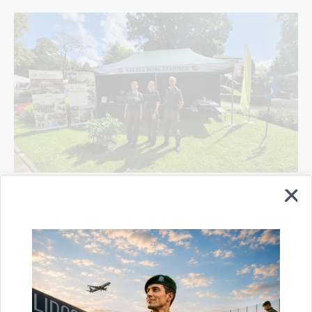
Valsts robežsardzes koledža sadarbībā ar
Valsts robežsardzes Rīgas pārvaldi un Viļakas
pārvaldi piedalījās vērienīgākajā Sarunu
festivālā "LAMPA"
14.07.2026.
pasākums
robežsardze