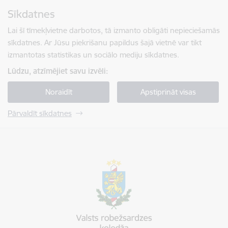
Pāriet uz lapas saturu
Sīkdatnes
Spied
lai meklētu
Enter
Lai šī tīmekļvietne darbotos, tā izmanto obligāti nepieciešamās
sīkdatnes. Ar Jūsu piekrišanu papildus šajā vietnē var tikt
izmantotas statistikas un sociālo mediju sīkdatnes.
Lūdzu, atzīmējiet savu izvēli:
Noraidīt
Apstiprināt visas
Pārvaldīt sīkdatnes
Valsts robežsardzes koledža