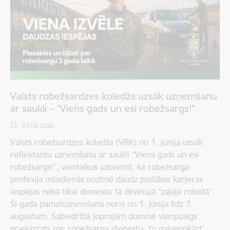
Valsts robežsardzes koledža uzsāk uzņemšanu
ar saukli – “Viens gads un esi robežsargs!”
01.06.2026.
Valsts robežsardzes koledža (VRK) no 1. jūnija uzsāk
reflektantu uzņemšanu ar saukli “Viens gads un esi
robežsargs!”, vienlaikus uzsverot, ka robežsarga
profesija mūsdienās nozīmē daudz plašākas karjeras
iespējas nekā tikai dienestu tā dēvētajā “zaļajā robežā”.
Šī gada pamatuzņemšana noris no 1. jūnija līdz 7.
augustam. Sabiedrībā joprojām dominē vienpusīgs
priekšstats par robežsarga dienestu, to galvenokārt