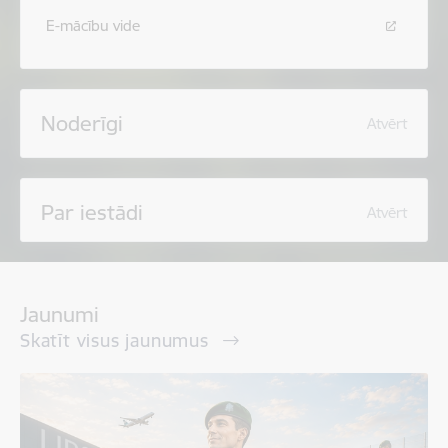
E-mācību vide
Noderīgi
Atvērt
Par iestādi
Atvērt
Jaunumi
Skatīt visus jaunumus