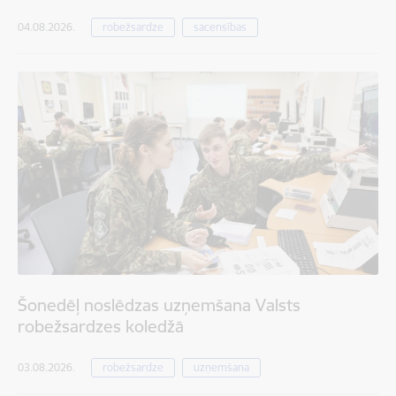
04.08.2026.
robežsardze
sacensības
Šonedēļ noslēdzas uzņemšana Valsts
robežsardzes koledžā
03.08.2026.
robežsardze
uzņemšana