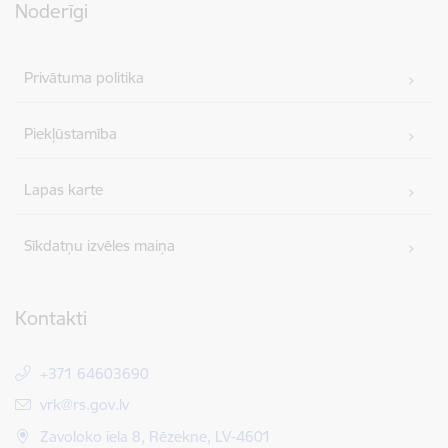
Noderīgi
Privātuma politika
Piekļūstamība
Lapas karte
Sīkdatņu izvēles maiņa
Kontakti
+371 64603690
E-pasts:
vrk@rs.gov.lv
Zavoloko iela 8, Rēzekne, LV-4601