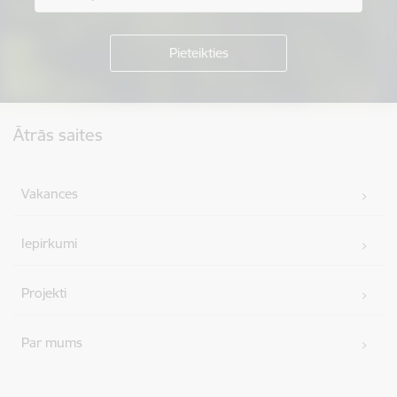
Kājene
Ātrās saites
Vakances
Iepirkumi
Projekti
Par mums