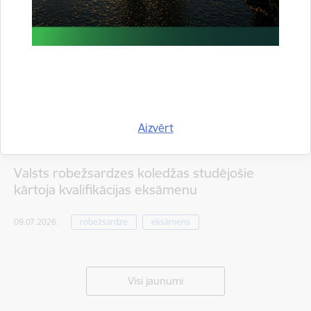
Aizvērt
Valsts robežsardzes koledžas studējošie
kārtoja kvalifikācijas eksāmenu
09.07.2026.
robežsardze
eksāmens
Visi jaunumi