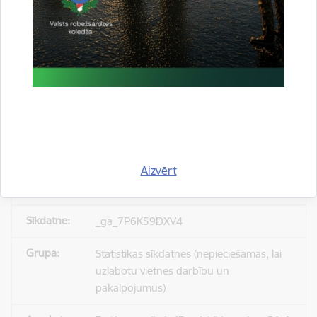
_gid
Statistikas sīkdatnes (nepieciešamas, lai
uzlabotu vietnes darbību un
pakalpojumus)
Reģistrē unikālu ID, kas tiek izmantots
statistisko datu iegūšanai par to, kā
apmeklētājs izmanto vietni.
Aizvērt
24 stundas
_ga_7P6K59DXV4
Statistikas sīkdatnes (nepieciešamas, lai
uzlabotu vietnes darbību un
pakalpojumus)