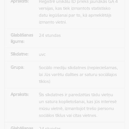
Reģistrē unikālu ID priekš jaunākās GA 4
versijas, kas tiek izmantots statistisko
datu iegūšanai par to, kā apmeklētājs
izmanto vietni.
24 stundas
uvc
Sociālo mediju sīkdatnes (nepieciešamas,
lai Jūs varētu dalīties ar saturu sociālajos
tīklos)
Šīs sīkdatnes ir paredzētas tādu vietņu
un satura koplietošanai, kas jūs interesē
mūsu vietnē, izmantojot trešo personu
sociālos tīklus vai citas vietnes.
24 stundas