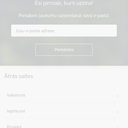
Esi pirmais, kurš uzzina!
Piesakies jaunumu saņemšanai savā e-pastā.
Kājene
Ātrās saites
Vakances
Iepirkumi
Projekti