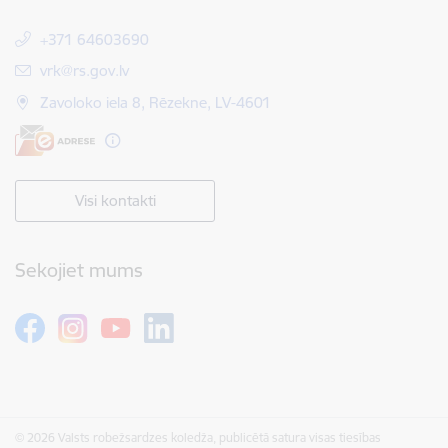
+371 64603690
E-pasts:
vrk@rs.gov.lv
Zavoloko iela 8, Rēzekne, LV-4601
Visi kontakti
Sekojiet mums
© 2026 Valsts robežsardzes koledža, publicētā satura visas tiesības