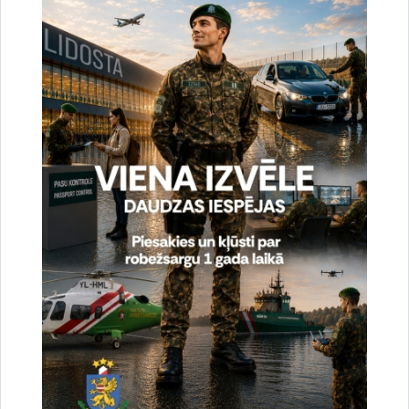
Reģistrē unikālu ID, kas tiek izmantots
statistisko datu iegūšanai par to, kā
apmeklētājs izmanto vietni.
2 gadi
_gat
Statistikas sīkdatnes (nepieciešamas, lai
uzlabotu vietnes darbību un
pakalpojumus)
Izmanto Google Analytics, lai samazinātu
pieprasījuma līmeni.
1 minūte