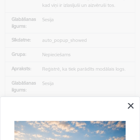
kad viņi ir izlasījuši un aizvēruši tos.
Sesija
auto_popup_showed
Nepieciešams
Reģistrē, ka tiek parādīts modālais logs.
Sesija
_ga
Statistikas sīkdatnes (nepieciešamas, lai
uzlabotu vietnes darbību un
pakalpojumus)