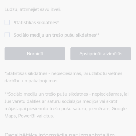
Lūdzu, atzīmējiet savu izvēli:
Statistikas sīkdatnes
*
Sociālo mediju un trešo pušu sīkdatnes
**
Noraidīt
Apstiprināt atzīmētās
*
Statistikas sīkdatnes - nepieciešamas, lai uzlabotu vietnes
darbību un pakalpojumus.
**
Sociālo mediju un trešo pušu sīkdatnes - nepieciešamas, lai
Jūs varētu dalīties ar saturu sociālajos medijos vai skatīt
mājaslapai pievienoto trešo pušu saturu, piemēram, Google
Maps, PowerBI vai citus.
Detalizētāka informācija par izmantotajām