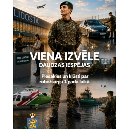
Reģistrē unikālu ID, kas tiek izmantots
statistisko datu iegūšanai par to, kā
apmeklētājs izmanto vietni.
2 gadi
_gat
Statistikas sīkdatnes (nepieciešamas, lai
uzlabotu vietnes darbību un
pakalpojumus)
Izmanto Google Analytics, lai samazinātu
pieprasījuma līmeni.
1 minūte