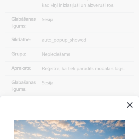
kad viņi ir izlasījuši un aizvēruši tos.
Sesija
auto_popup_showed
Nepieciešams
Reģistrē, ka tiek parādīts modālais logs.
Sesija
_ga
Statistikas sīkdatnes (nepieciešamas, lai
uzlabotu vietnes darbību un
pakalpojumus)