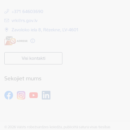
+371 64603690
E-pasts:
vrk@rs.gov.lv
Zavoloko iela 8, Rēzekne, LV-4601
Visi kontakti
Sekojiet mums
© 2026 Valsts robežsardzes koledža, publicētā satura visas tiesības