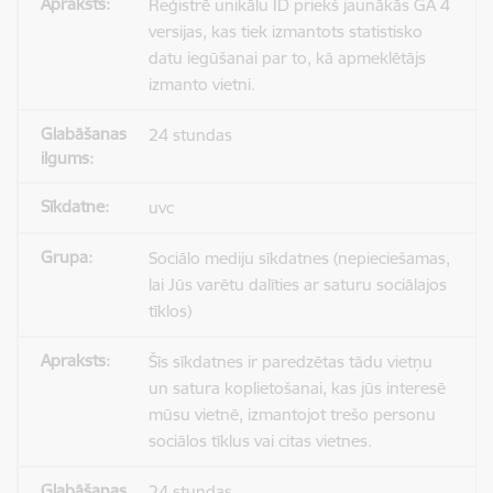
Reģistrē unikālu ID priekš jaunākās GA 4
versijas, kas tiek izmantots statistisko
datu iegūšanai par to, kā apmeklētājs
izmanto vietni.
24 stundas
uvc
Sociālo mediju sīkdatnes (nepieciešamas,
lai Jūs varētu dalīties ar saturu sociālajos
tīklos)
Šīs sīkdatnes ir paredzētas tādu vietņu
un satura koplietošanai, kas jūs interesē
mūsu vietnē, izmantojot trešo personu
sociālos tīklus vai citas vietnes.
24 stundas