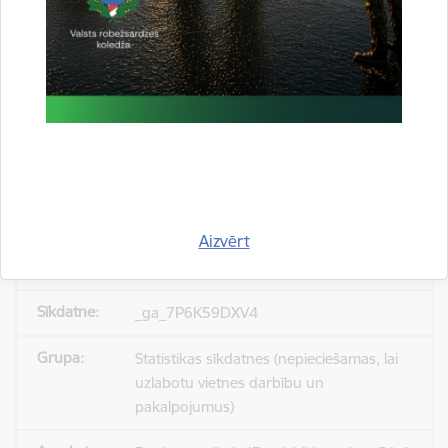
_gid
Statistikas sīkdatnes (nepieciešamas, lai
uzlabotu vietnes darbību un
pakalpojumus)
Reģistrē unikālu ID, kas tiek izmantots
statistisko datu iegūšanai par to, kā
apmeklētājs izmanto vietni.
Aizvērt
24 stundas
_ga_7P6K59DXV4
Statistikas sīkdatnes (nepieciešamas, lai
uzlabotu vietnes darbību un
pakalpojumus)