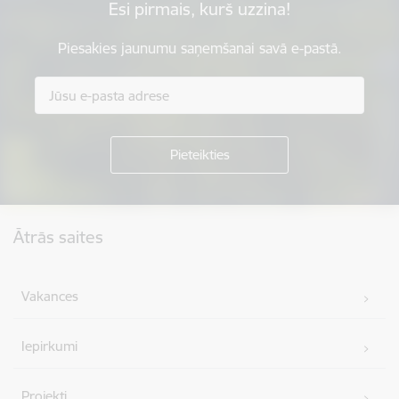
Esi pirmais, kurš uzzina!
Piesakies jaunumu saņemšanai savā e-pastā.
Kājene
Ātrās saites
Vakances
Iepirkumi
Projekti