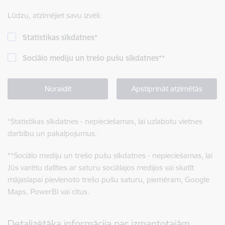
Lūdzu, atzīmējiet savu izvēli:
Statistikas sīkdatnes
*
Sociālo mediju un trešo pušu sīkdatnes
**
Noraidīt
Apstiprināt atzīmētās
*
Statistikas sīkdatnes - nepieciešamas, lai uzlabotu vietnes
darbību un pakalpojumus.
**
Sociālo mediju un trešo pušu sīkdatnes - nepieciešamas, lai
Jūs varētu dalīties ar saturu sociālajos medijos vai skatīt
mājaslapai pievienoto trešo pušu saturu, piemēram, Google
Maps, PowerBI vai citus.
Detalizētāka informācija par izmantotajām