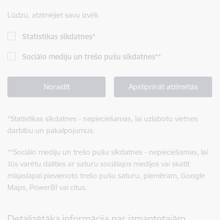
Lūdzu, atzīmējiet savu izvēli:
Statistikas sīkdatnes
*
Sociālo mediju un trešo pušu sīkdatnes
**
Noraidīt
Apstiprināt atzīmētās
*
Statistikas sīkdatnes - nepieciešamas, lai uzlabotu vietnes
darbību un pakalpojumus.
**
Sociālo mediju un trešo pušu sīkdatnes - nepieciešamas, lai
Jūs varētu dalīties ar saturu sociālajos medijos vai skatīt
mājaslapai pievienoto trešo pušu saturu, piemēram, Google
Maps, PowerBI vai citus.
Detalizētāka informācija par izmantotajām