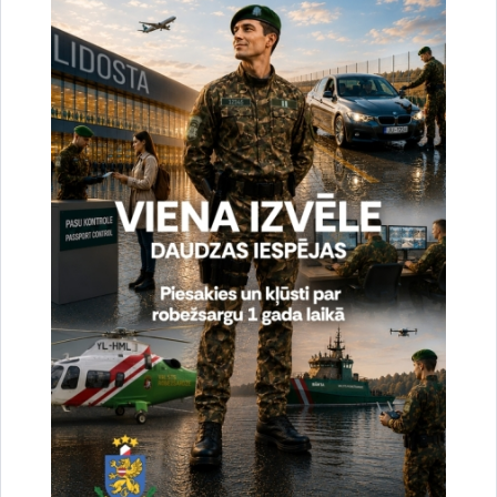
Reģistrē unikālu ID, kas tiek izmantots
statistisko datu iegūšanai par to, kā
apmeklētājs izmanto vietni.
2 gadi
_gat
Statistikas sīkdatnes (nepieciešamas, lai
uzlabotu vietnes darbību un
pakalpojumus)
Izmanto Google Analytics, lai samazinātu
pieprasījuma līmeni.
1 minūte