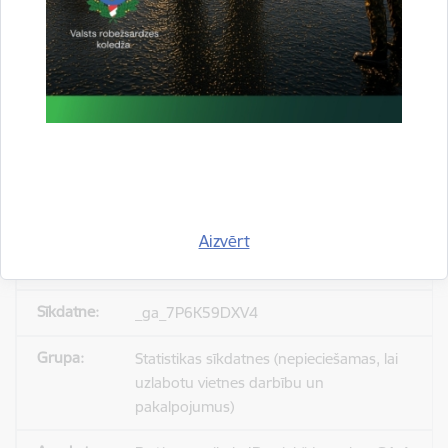
_gid
Statistikas sīkdatnes (nepieciešamas, lai
uzlabotu vietnes darbību un
pakalpojumus)
Reģistrē unikālu ID, kas tiek izmantots
statistisko datu iegūšanai par to, kā
apmeklētājs izmanto vietni.
Aizvērt
24 stundas
_ga_7P6K59DXV4
Statistikas sīkdatnes (nepieciešamas, lai
uzlabotu vietnes darbību un
pakalpojumus)