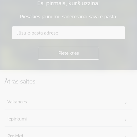
Esi pirmais, kurš uzzina!
Piesakies jaunumu saņemšanai savā e-pastā.
Kājene
Ātrās saites
Vakances
Iepirkumi
Projekti