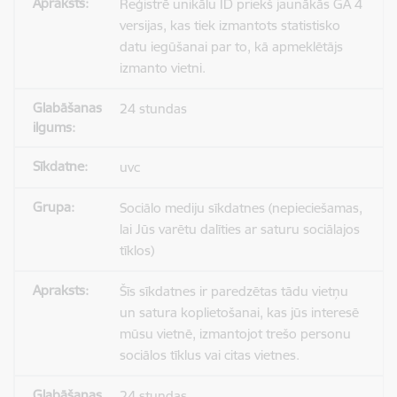
Reģistrē unikālu ID priekš jaunākās GA 4
versijas, kas tiek izmantots statistisko
datu iegūšanai par to, kā apmeklētājs
izmanto vietni.
24 stundas
uvc
Sociālo mediju sīkdatnes (nepieciešamas,
lai Jūs varētu dalīties ar saturu sociālajos
tīklos)
Šīs sīkdatnes ir paredzētas tādu vietņu
un satura koplietošanai, kas jūs interesē
mūsu vietnē, izmantojot trešo personu
sociālos tīklus vai citas vietnes.
24 stundas