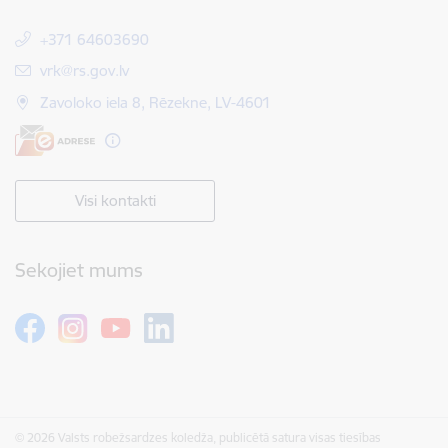
+371 64603690
E-pasts:
vrk@rs.gov.lv
Zavoloko iela 8, Rēzekne, LV-4601
Visi kontakti
Sekojiet mums
© 2026 Valsts robežsardzes koledža, publicētā satura visas tiesības