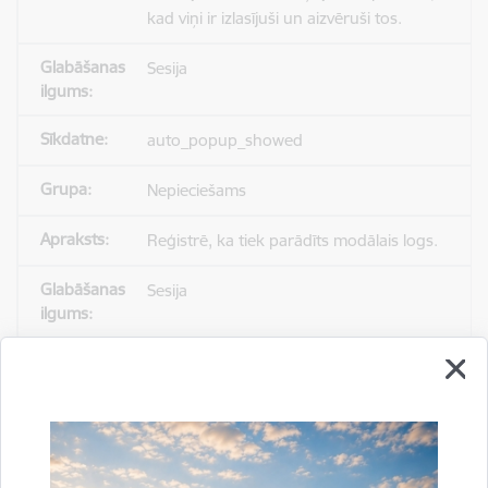
kad viņi ir izlasījuši un aizvēruši tos.
Sesija
auto_popup_showed
Nepieciešams
Reģistrē, ka tiek parādīts modālais logs.
Sesija
_ga
Statistikas sīkdatnes (nepieciešamas, lai
uzlabotu vietnes darbību un
pakalpojumus)