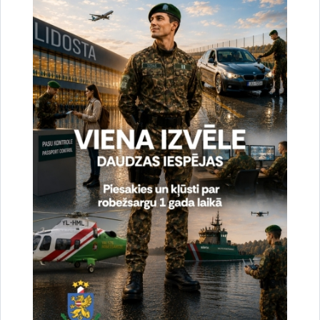
Reģistrē unikālu ID, kas tiek izmantots
statistisko datu iegūšanai par to, kā
apmeklētājs izmanto vietni.
2 gadi
_gat
Statistikas sīkdatnes (nepieciešamas, lai
uzlabotu vietnes darbību un
pakalpojumus)
Izmanto Google Analytics, lai samazinātu
pieprasījuma līmeni.
1 minūte