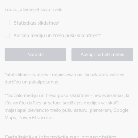
Lūdzu, atzīmējiet savu izvēli:
Statistikas sīkdatnes
*
Sociālo mediju un trešo pušu sīkdatnes
**
Noraidīt
Apstiprināt atzīmētās
*
Statistikas sīkdatnes - nepieciešamas, lai uzlabotu vietnes
darbību un pakalpojumus.
**
Sociālo mediju un trešo pušu sīkdatnes - nepieciešamas, lai
Jūs varētu dalīties ar saturu sociālajos medijos vai skatīt
mājaslapai pievienoto trešo pušu saturu, piemēram, Google
Maps, PowerBI vai citus.
Detalizētāka informācija par izmantotajām