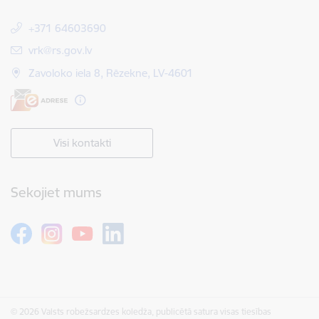
+371 64603690
E-pasts:
vrk@rs.gov.lv
Zavoloko iela 8, Rēzekne, LV-4601
Visi kontakti
Sekojiet mums
© 2026 Valsts robežsardzes koledža, publicētā satura visas tiesības