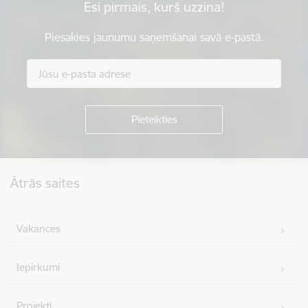
Esi pirmais, kurš uzzina!
Piesakies jaunumu saņemšanai savā e-pastā.
Kājene
Ātrās saites
Vakances
Iepirkumi
Projekti