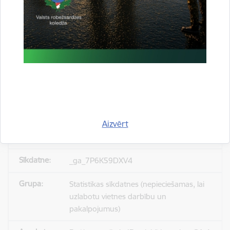
_gid
Statistikas sīkdatnes (nepieciešamas, lai
uzlabotu vietnes darbību un
pakalpojumus)
Reģistrē unikālu ID, kas tiek izmantots
statistisko datu iegūšanai par to, kā
apmeklētājs izmanto vietni.
Aizvērt
24 stundas
_ga_7P6K59DXV4
Statistikas sīkdatnes (nepieciešamas, lai
uzlabotu vietnes darbību un
pakalpojumus)