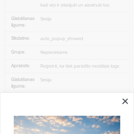
kad viņi ir izlasījuši un aizvēruši tos.
Sesija
auto_popup_showed
Nepieciešams
Reģistrē, ka tiek parādīts modālais logs.
Sesija
_ga
Statistikas sīkdatnes (nepieciešamas, lai
uzlabotu vietnes darbību un
pakalpojumus)