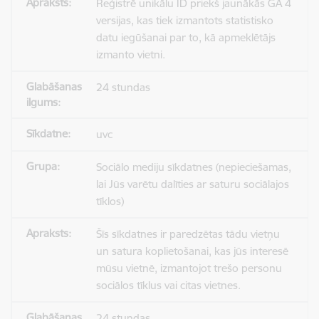
Reģistrē unikālu ID priekš jaunākās GA 4
versijas, kas tiek izmantots statistisko
datu iegūšanai par to, kā apmeklētājs
izmanto vietni.
24 stundas
uvc
Sociālo mediju sīkdatnes (nepieciešamas,
lai Jūs varētu dalīties ar saturu sociālajos
tīklos)
Šīs sīkdatnes ir paredzētas tādu vietņu
un satura koplietošanai, kas jūs interesē
mūsu vietnē, izmantojot trešo personu
sociālos tīklus vai citas vietnes.
24 stundas