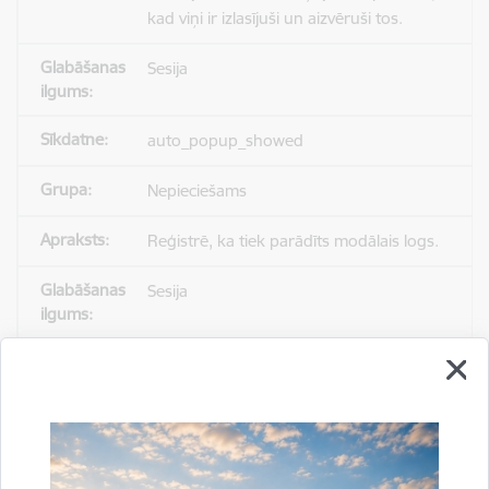
kad viņi ir izlasījuši un aizvēruši tos.
Sesija
auto_popup_showed
Nepieciešams
Reģistrē, ka tiek parādīts modālais logs.
Sesija
_ga
Statistikas sīkdatnes (nepieciešamas, lai
uzlabotu vietnes darbību un
pakalpojumus)