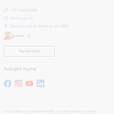
+371 64603690
E-pasts:
vrk@rs.gov.lv
Zavoloko iela 8, Rēzekne, LV-4601
Visi kontakti
Sekojiet mums
© 2026 Valsts robežsardzes koledža, publicētā satura visas tiesības