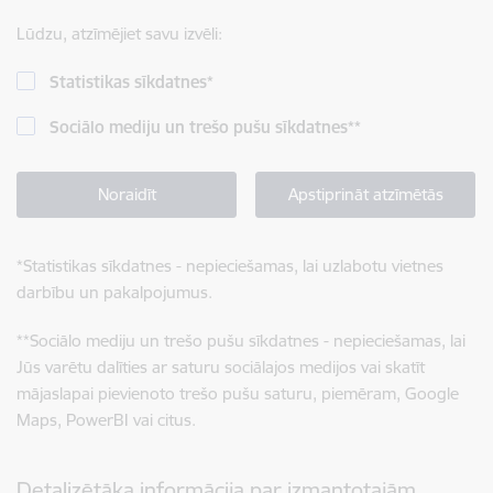
Lūdzu, atzīmējiet savu izvēli:
Statistikas sīkdatnes
*
Sociālo mediju un trešo pušu sīkdatnes
**
Noraidīt
Apstiprināt atzīmētās
*
Statistikas sīkdatnes - nepieciešamas, lai uzlabotu vietnes
darbību un pakalpojumus.
**
Sociālo mediju un trešo pušu sīkdatnes - nepieciešamas, lai
Jūs varētu dalīties ar saturu sociālajos medijos vai skatīt
mājaslapai pievienoto trešo pušu saturu, piemēram, Google
Maps, PowerBI vai citus.
Detalizētāka informācija par izmantotajām