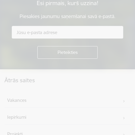
Esi pirmais, kurš uzzina!
Piesakies jaunumu saņemšanai savā e-pastā.
Kājene
Ātrās saites
Vakances
Iepirkumi
Projekti