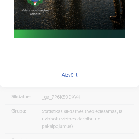
_gid
Statistikas sīkdatnes (nepieciešamas, lai
uzlabotu vietnes darbību un
pakalpojumus)
Reģistrē unikālu ID, kas tiek izmantots
statistisko datu iegūšanai par to, kā
apmeklētājs izmanto vietni.
Aizvērt
24 stundas
_ga_7P6K59DXV4
Statistikas sīkdatnes (nepieciešamas, lai
uzlabotu vietnes darbību un
pakalpojumus)