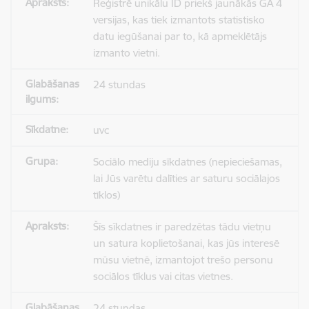
Reģistrē unikālu ID priekš jaunākās GA 4
versijas, kas tiek izmantots statistisko
datu iegūšanai par to, kā apmeklētājs
izmanto vietni.
24 stundas
uvc
Sociālo mediju sīkdatnes (nepieciešamas,
lai Jūs varētu dalīties ar saturu sociālajos
tīklos)
Šīs sīkdatnes ir paredzētas tādu vietņu
un satura koplietošanai, kas jūs interesē
mūsu vietnē, izmantojot trešo personu
sociālos tīklus vai citas vietnes.
24 stundas