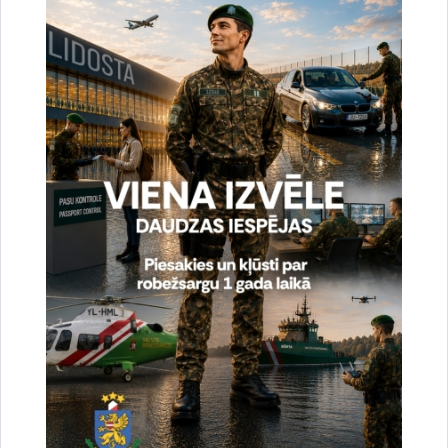
Reģistrē unikālu ID, kas tiek izmantots
statistisko datu iegūšanai par to, kā
apmeklētājs izmanto vietni.
2 gadi
_gat
Statistikas sīkdatnes (nepieciešamas, lai
uzlabotu vietnes darbību un
pakalpojumus)
Izmanto Google Analytics, lai samazinātu
pieprasījuma līmeni.
1 minūte