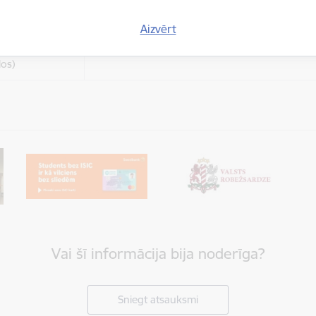
Aizvērt
es
varētu dalīties
Cookie is needed for all users for sharing con
los)
Vai šī informācija bija noderīga?
Sniegt atsauksmi