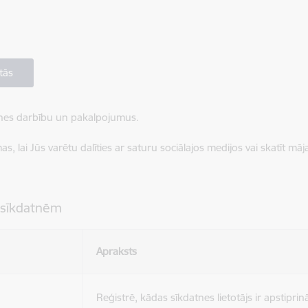
tās
ietnes darbību un pakalpojumus.
, lai Jūs varētu dalīties ar saturu sociālajos medijos vai skatīt mā
 sīkdatnēm
Apraksts
Reģistrē, kādas sīkdatnes lietotājs ir apstiprinā