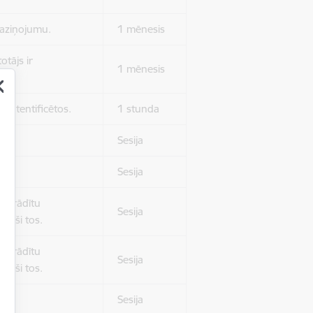
 paziņojumu.
1 mēnesis
otājs ir
1 mēnesis
 autentificētos.
1 stunda
kļa.
Sesija
Sesija
 nerādītu
Sesija
ēruši tos.
 nerādītu
Sesija
ēruši tos.
Sesija