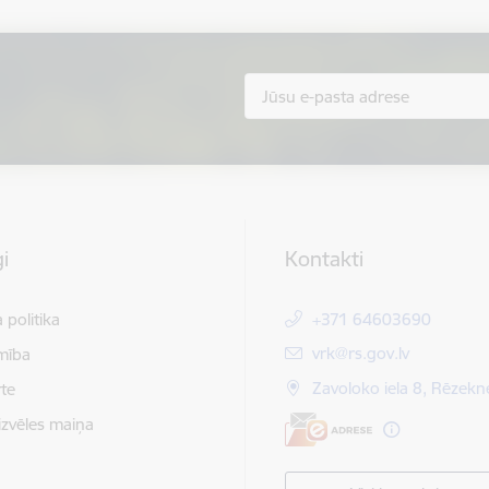
i
Kontakti
 politika
+371 64603690
E-pasts:
vrk@rs.gov.lv
mība
Zavoloko iela 8, Rēzekn
te
izvēles maiņa