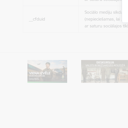
Sociālo mediju sīkdatn
__cfduid
(nepieciešamas, lai Jūs 
ar saturu sociālajos tīk