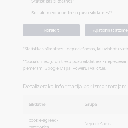
Statistikas sīkdatnes
*
Sociālo mediju un trešo pušu sīkdatnes
**
Noraidīt
Apstiprināt atzīmē
*
Statistikas sīkdatnes - nepieciešamas, lai uzlabotu v
**
Sociālo mediju un trešo pušu sīkdatnes - nepieciešamas
piemēram, Google Maps, PowerBI vai citus.
Detalizētāka informācija par izmantotajām
Sīkdatne
Grupa
cookie-agreed-
Nepieciešams
categories