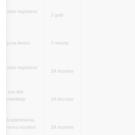
isko datu iegūšanai
2 gadi
rasījuma līmeni.
1 minūte
isko datu iegūšanai
24 stundas
as, kas tiek
ā apmeklētājs
24 stundas
ura koplietošanai,
o personu sociālos
24 stundas