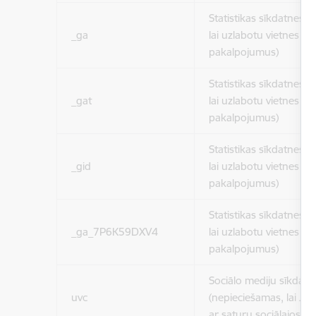
Statistikas sīkdatnes (
_ga
lai uzlabotu vietnes d
pakalpojumus)
Statistikas sīkdatnes (
_gat
lai uzlabotu vietnes d
pakalpojumus)
Statistikas sīkdatnes (
_gid
lai uzlabotu vietnes d
pakalpojumus)
Statistikas sīkdatnes (
_ga_7P6K59DXV4
lai uzlabotu vietnes d
pakalpojumus)
Sociālo mediju sīkdatn
uvc
(nepieciešamas, lai Jūs 
ar saturu sociālajos tīk