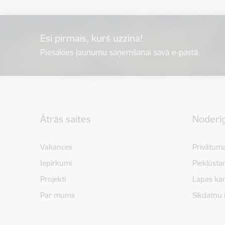
Esi pirmais, kurš uzzina!
Piesakies jaunumu saņemšanai savā e-pastā.
Kājene
Ātrās saites
Noderīg
Vakances
Privātuma
Iepirkumi
Piekļūsta
Projekti
Lapas kar
Par mums
Sīkdatņu 