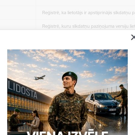
Reģistrē, ka lietotājs ir apstiprinājis sīkdatņu
Reģistrē, kuru sīkdatņu paziņojuma versiju liet
apstiprinājis.
Nepieciešams tikai satura administratoriem, lai
Sesijas uzturēšana no slodzes dalīšanas viedo
Drošības politikas sesija.
Sīkdatne ir nepieciešama, lai visiem lietotājiem
ziņojumus pēc tam, kad viņi ir izlasījuši un aizv
Sīkdatne ir nepieciešama, lai visiem lietotājiem
ziņojumus pēc tam, kad viņi ir izlasījuši un aizv
Reģistrē, ka tiek parādīts modālais logs.