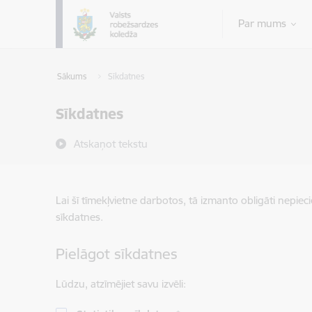
Pāriet uz lapas saturu
Par mums
Sākums
Sīkdatnes
Sīkdatnes
Atskaņot tekstu
Lai šī tīmekļvietne darbotos, tā izmanto obligāti nepiec
sīkdatnes.
Pielāgot sīkdatnes
Lūdzu, atzīmējiet savu izvēli: