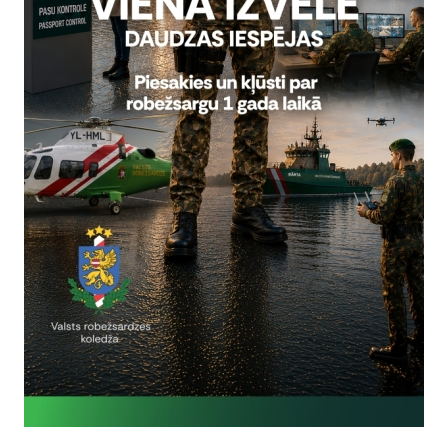
nepieciešamas,
Reģistrē unikālu ID, kas tiek izmantots statist
arbību un
par to, kā apmeklētājs izmanto vietni.
nepieciešamas,
arbību un
Izmanto Google Analytics, lai samazinātu piep
nepieciešamas,
Reģistrē unikālu ID, kas tiek izmantots statist
arbību un
par to, kā apmeklētājs izmanto vietni.
nepieciešamas,
Reģistrē unikālu ID priekš jaunākās GA 4 versij
arbību un
izmantots statistisko datu iegūšanai par to, k
izmanto vietni.
es
Šīs sīkdatnes ir paredzētas tādu vietņu un sat
varētu dalīties
kas jūs interesē mūsu vietnē, izmantojot treš
los)
tīklus vai citas vietnes.