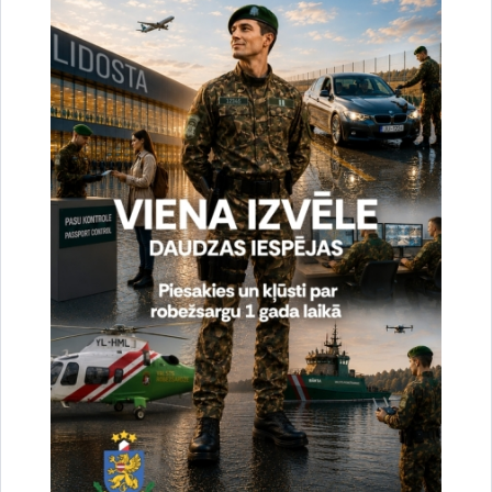
Reģistrē unikālu ID, kas tiek izmantots
statistisko datu iegūšanai par to, kā
apmeklētājs izmanto vietni.
2 gadi
_gat
Statistikas sīkdatnes (nepieciešamas, lai
uzlabotu vietnes darbību un
pakalpojumus)
Izmanto Google Analytics, lai samazinātu
pieprasījuma līmeni.
1 minūte