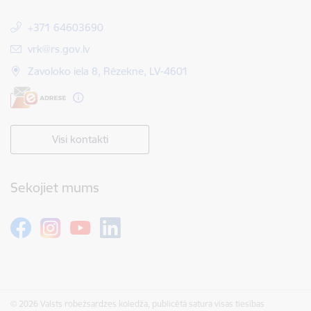
+371 64603690
E-pasts:
vrk@rs.gov.lv
Zavoloko iela 8, Rēzekne, LV-4601
Visi kontakti
Sekojiet mums
© 2026 Valsts robežsardzes koledža, publicētā satura visas tiesības