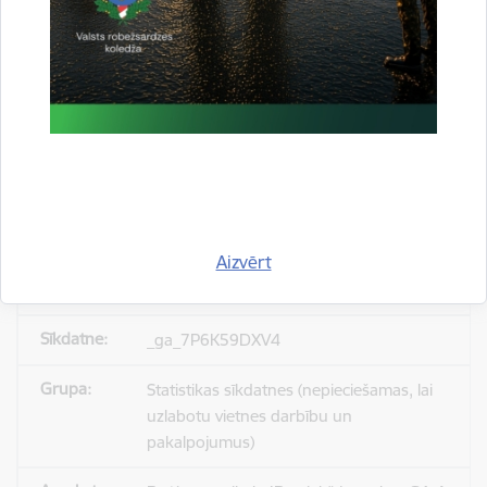
_gid
Statistikas sīkdatnes (nepieciešamas, lai
uzlabotu vietnes darbību un
pakalpojumus)
Reģistrē unikālu ID, kas tiek izmantots
statistisko datu iegūšanai par to, kā
apmeklētājs izmanto vietni.
Aizvērt
24 stundas
_ga_7P6K59DXV4
Statistikas sīkdatnes (nepieciešamas, lai
uzlabotu vietnes darbību un
pakalpojumus)