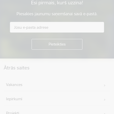
Esi pirmais, kurš uzzina!
Piesakies jaunumu saņemšanai savā e-pastā.
Kājene
Ātrās saites
Vakances
Iepirkumi
Projekti