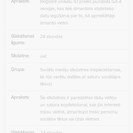
Reģistrē unikālu ID priekš jaunākās GA 4
versijas, kas tiek izmantots statistisko
datu iegūšanai par to, kā apmeklētājs
izmanto vietni.
24 stundas
uvc
Sociālo mediju sīkdatnes (nepieciešamas,
lai Jūs varētu dalīties ar saturu sociālajos
tīklos)
Šīs sīkdatnes ir paredzētas tādu vietņu
un satura koplietošanai, kas jūs interesē
mūsu vietnē, izmantojot trešo personu
sociālos tīklus vai citas vietnes.
24 stundas