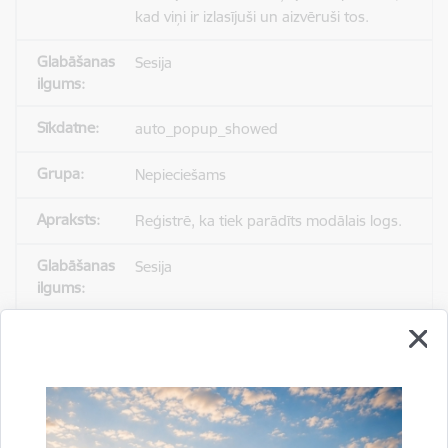
kad viņi ir izlasījuši un aizvēruši tos.
Sesija
auto_popup_showed
Nepieciešams
Reģistrē, ka tiek parādīts modālais logs.
Sesija
_ga
Statistikas sīkdatnes (nepieciešamas, lai
uzlabotu vietnes darbību un
pakalpojumus)