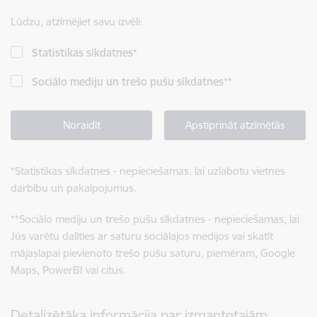
Lūdzu, atzīmējiet savu izvēli:
Statistikas sīkdatnes
*
Sociālo mediju un trešo pušu sīkdatnes
**
Noraidīt
Apstiprināt atzīmētās
*
Statistikas sīkdatnes - nepieciešamas, lai uzlabotu vietnes
darbību un pakalpojumus.
**
Sociālo mediju un trešo pušu sīkdatnes - nepieciešamas, lai
Jūs varētu dalīties ar saturu sociālajos medijos vai skatīt
mājaslapai pievienoto trešo pušu saturu, piemēram, Google
Maps, PowerBI vai citus.
Detalizētāka informācija par izmantotajām