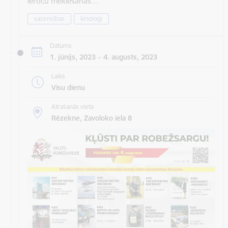
ieroču meklēšanas…
sacensības
kinologi
Datums
1. jūnijs, 2023 – 4. augusts, 2023
Laiks
Visu dienu
Atrašanās vieta
Rēzekne, Zavoloko iela 8