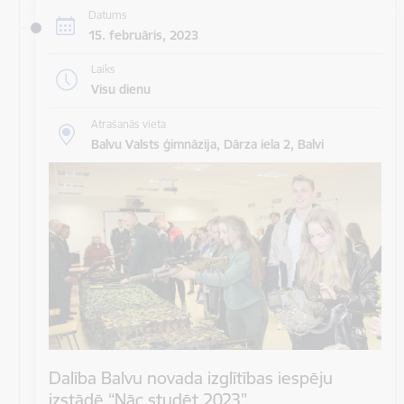
Datums
15. februāris, 2023
Laiks
Visu dienu
Atrašanās vieta
Balvu Valsts ģimnāzija, Dārza iela 2, Balvi
Dalība Balvu novada izglītības iespēju
izstādē “Nāc studēt 2023”