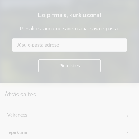
Esi pirmais, kurš uzzina!
Piesakies jaunumu saņemšanai savā e-pastā.
Kājene
Ātrās saites
Vakances
Iepirkumi