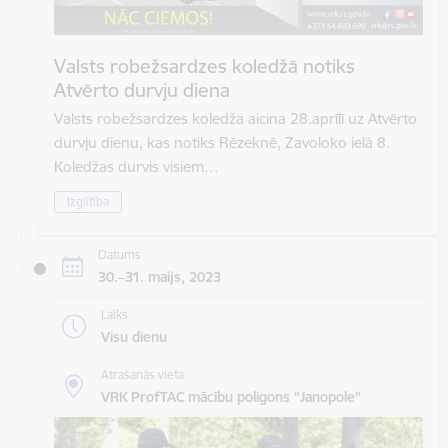
Valsts robežsardzes koledžā notiks
Atvērto durvju diena
Valsts robežsardzes koledža aicina 28.aprīlī uz Atvērto
durvju dienu, kas notiks Rēzeknē, Zavoloko ielā 8.
Koledžas durvis visiem…
Izglītība
Datums
30.–31. maijs, 2023
Laiks
Visu dienu
Atrašanās vieta
VRK ProfTAC mācību poligons "Janopole"