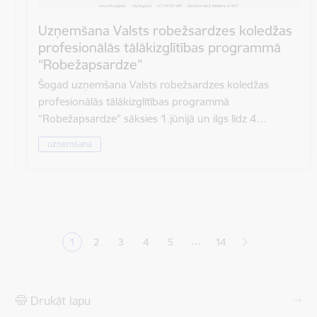
Uzņemšana Valsts robežsardzes koledžas
profesionālās tālākizglītības programmā
“Robežapsardze”
Šogad uzņemšana Valsts robežsardzes koledžas
profesionālās tālākizglītības programmā
“Robežapsardze” sāksies 1.jūnijā un ilgs līdz 4…
uzņemšana
Lapošana
…
1
2
3
4
5
14
Pašreizējā lapa
Lapa
Lapa
Lapa
Lapa
Drukāt lapu