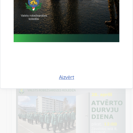
robežsardzes koledžā, apskatīt…
Izglītība
Datums
28. aprīlis, 2023
Laiks
12.00–15.00
Atrašanās vieta
Valsts robežsardzes koledža,
Zavoloko iela 8,
Rēzekne
Aizvērt