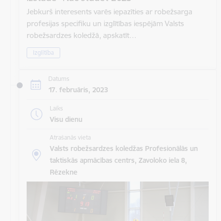
Jebkurš interesents varēs iepazīties ar robežsarga
profesijas specifiku un izglītības iespējām Valsts
robežsardzes koledžā, apskatīt…
Izglītība
Datums
17. februāris, 2023
Laiks
Visu dienu
Atrašanās vieta
Valsts robežsardzes koledžas Profesionālās un
taktiskās apmācības centrs, Zavoloko iela 8,
Rēzekne