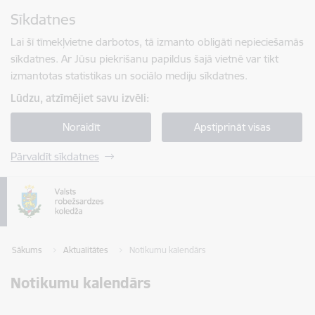
Pāriet uz lapas saturu
Sīkdatnes
Spied
lai meklētu
Enter
Lai šī tīmekļvietne darbotos, tā izmanto obligāti nepieciešamās
sīkdatnes. Ar Jūsu piekrišanu papildus šajā vietnē var tikt
izmantotas statistikas un sociālo mediju sīkdatnes.
Lūdzu, atzīmējiet savu izvēli:
Noraidīt
Apstiprināt visas
Pārvaldīt sīkdatnes
Sākums
Aktualitātes
Notikumu kalendārs
Notikumu kalendārs