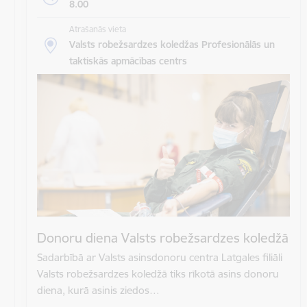
8.00
Atrašanās vieta
Valsts robežsardzes koledžas Profesionālās un
taktiskās apmācības centrs
Donoru diena Valsts robežsardzes koledžā
Sadarbībā ar Valsts asinsdonoru centra Latgales filiāli
Valsts robežsardzes koledžā tiks rīkotā asins donoru
diena, kurā asinis ziedos…