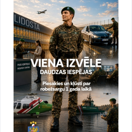
Atrašanās vieta
Rēzeknes novada pašvaldība, Atbrīvošanas aleja
95a, Rēzekne
Dalība Austrumlatgales reģionālajā
profesionālās un augstākās izglītības
iestāžu izstādē “Izglītība un Karjera 2023”
Jebkurš interesents varēs iepazīties ar robežsarga
profesijas specifiku un izglītības iespējām Valsts