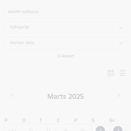
Meklēt notikumu
Kategorija
Norises vieta
Aizvērt
Marts 2025
P
O
T
C
P
S
Sv
1
2
22
23
24
25
26