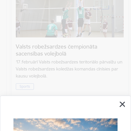
Valsts robežsardzes čempionāta
sacensības volejbolā
17.februārī Valsts robežsardzes teritoriālo pārvalžu un
Valsts robežsardzes koledžas komandas cīnīsies par
kausu volejbolā.
Sports
Datums
17. februāris, 2023
Laiks
10.00–15.00