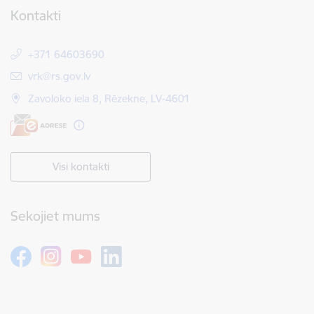
Kontakti
+371 64603690
E-pasts:
vrk@rs.gov.lv
Zavoloko iela 8, Rēzekne, LV-4601
Visi kontakti
Sekojiet mums