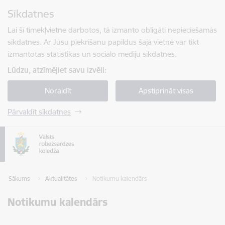
Pāriet uz lapas saturu
Sīkdatnes
Spied
lai meklētu
Enter
Lai šī tīmekļvietne darbotos, tā izmanto obligāti nepieciešamās
sīkdatnes. Ar Jūsu piekrišanu papildus šajā vietnē var tikt
izmantotas statistikas un sociālo mediju sīkdatnes.
Lūdzu, atzīmējiet savu izvēli:
Noraidīt
Apstiprināt visas
Pārvaldīt sīkdatnes
Sākums
Aktualitātes
Notikumu kalendārs
Notikumu kalendārs