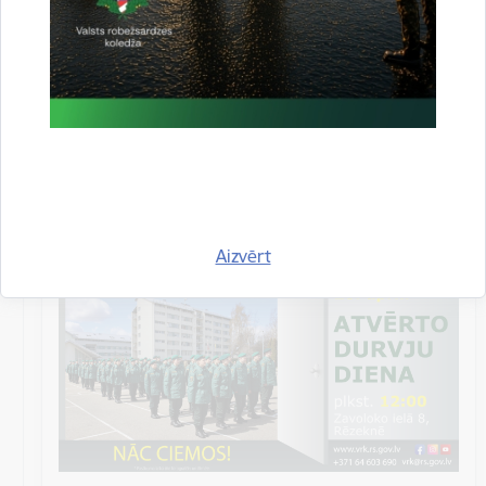
Datums
28. aprīlis, 2023
Laiks
12.00–15.00
Atrašanās vieta
Valsts robežsardzes koledža,
Zavoloko iela 8,
Rēzekne
Aizvērt