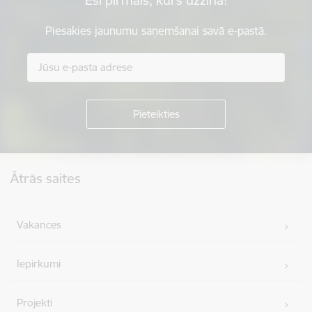
Piesakies jaunumu saņemšanai savā e-pastā.
Kājene
Ātrās saites
Vakances
Iepirkumi
Projekti