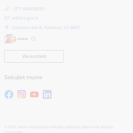
+371 64603690
E-pasts:
vrk@rs.gov.lv
Zavoloko iela 8, Rēzekne, LV-4601
Visi kontakti
Sekojiet mums
© 2026 Valsts robežsardzes koledža, publicētā satura visas tiesības
aizsargātas.