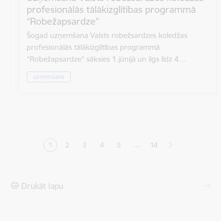
profesionālās tālākizglītības programmā
“Robežapsardze”
Šogad uzņemšana Valsts robežsardzes koledžas
profesionālās tālākizglītības programmā
“Robežapsardze” sāksies 1.jūnijā un ilgs līdz 4…
uzņemšana
Lapošana
…
1
2
3
4
5
14
Pašreizējā lapa
Lapa
Lapa
Lapa
Lapa
Drukāt lapu