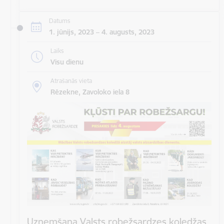
Datums
1. jūnijs, 2023 – 4. augusts, 2023
Laiks
Visu dienu
Atrašanās vieta
Rēzekne, Zavoloko iela 8
Uzņemšana Valsts robežsardzes koledžas