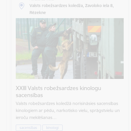
Valsts robežsardzes koledža, Zavoloko iela 8,
Rēzekne
XXIII Valsts robežsardzes kinologu
sacensības
Valsts robežsardzes koledžā norisināsies sacensības
kinologiem ar pēdu, narkotisko vielu, sprāgstvielu un
ieroču meklēšanas…
sacensības
kinologi