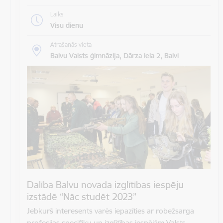
Laiks
Visu dienu
Atrašanās vieta
Balvu Valsts ģimnāzija, Dārza iela 2, Balvi
Dalība Balvu novada izglītības iespēju
izstādē “Nāc studēt 2023”
Jebkurš interesents varēs iepazīties ar robežsarga
profesijas specifiku un izglītības iespējām Valsts