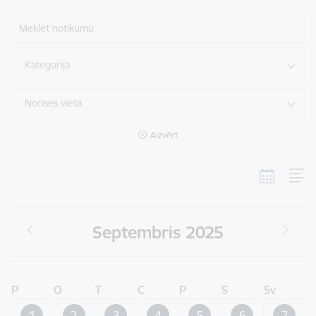
Meklēt notikumu
Kategorija
Norises vieta
Aizvērt
Septembris 2025
P
O
T
C
P
S
Sv
1
2
3
4
5
6
7