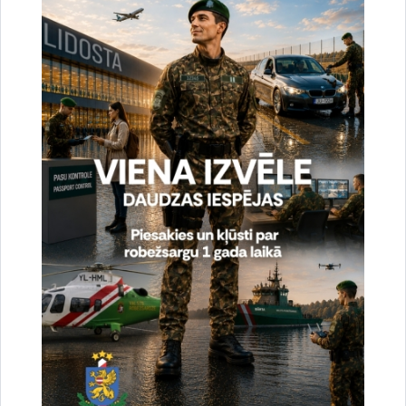
95a, Rēzekne
Dalība Austrumlatgales reģionālajā
profesionālās un augstākās izglītības
iestāžu izstādē “Izglītība un Karjera 2023”
Jebkurš interesents varēs iepazīties ar robežsarga
profesijas specifiku un izglītības iespējām Valsts
robežsardzes koledžā, apskatīt…
Izglītība