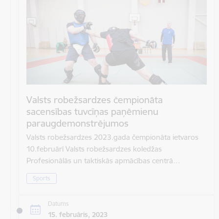
Valsts robežsardzes čempionāta
sacensības tuvcīņas paņēmienu
paraugdemonstrējumos
Valsts robežsardzes 2023.gada čempionāta ietvaros
10.februārī Valsts robežsardzes koledžas
Profesionālās un taktiskās apmācības centrā…
Sports
Datums
15. februāris, 2023