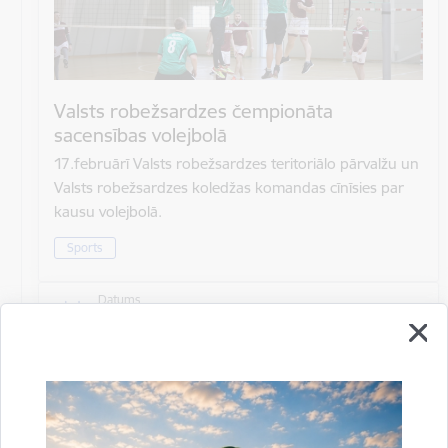
Valsts robežsardzes čempionāta
sacensības volejbolā
17.februārī Valsts robežsardzes teritoriālo pārvalžu un
Valsts robežsardzes koledžas komandas cīnīsies par
kausu volejbolā.
Sports
Datums
17. februāris, 2023
Laiks
10.00–15.00
Atrašanās vieta
Rēzeknes novada pašvaldība, Atbrīvošanas aleja