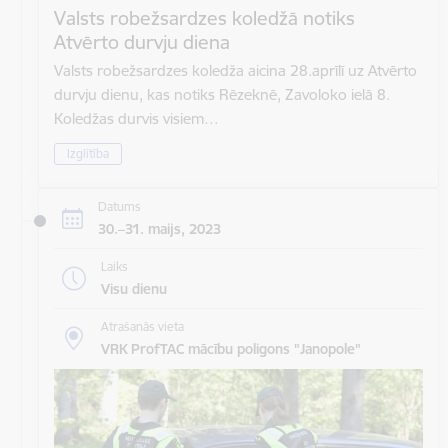
Valsts robežsardzes koledžā notiks
Atvērto durvju diena
Valsts robežsardzes koledža aicina 28.aprīlī uz Atvērto
durvju dienu, kas notiks Rēzeknē, Zavoloko ielā 8.
Koledžas durvis visiem…
Izglītība
Datums
30.–31. maijs, 2023
Laiks
Visu dienu
Atrašanās vieta
VRK ProfTAC mācību poligons "Janopole"