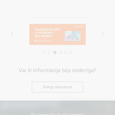
Vai šī informācija bija noderīga?
Sniegt atsauksmi
Esi pirmais, kurš uzzina!