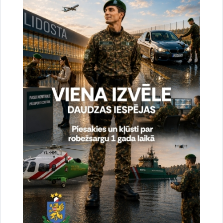
95a, Rēzekne
Dalība Austrumlatgales reģionālajā
profesionālās un augstākās izglītības
iestāžu izstādē “Izglītība un Karjera 2023”
Jebkurš interesents varēs iepazīties ar robežsarga
profesijas specifiku un izglītības iespējām Valsts
robežsardzes koledžā, apskatīt…
Izglītība