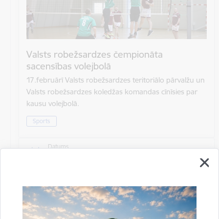
Valsts robežsardzes čempionāta
sacensības volejbolā
17.februārī Valsts robežsardzes teritoriālo pārvalžu un
Valsts robežsardzes koledžas komandas cīnīsies par
kausu volejbolā.
Sports
Datums
17. februāris, 2023
Laiks
10.00–15.00
Atrašanās vieta
Rēzeknes novada pašvaldība, Atbrīvošanas aleja