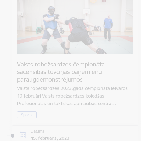
Valsts robežsardzes čempionāta
sacensības tuvcīņas paņēmienu
paraugdemonstrējumos
Valsts robežsardzes 2023.gada čempionāta ietvaros
10.februārī Valsts robežsardzes koledžas
Profesionālās un taktiskās apmācības centrā…
Sports
Datums
15. februāris, 2023