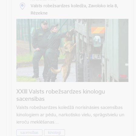
Valsts robežsardzes koledža, Zavoloko iela 8,
Rēzekne
XXIII Valsts robežsardzes kinologu
sacensības
Valsts robežsardzes koledžā norisināsies sacensības
kinologiem ar pēdu, narkotisko vielu, sprāgstvielu un
ieroču meklēšanas…
sacensības
kinologi