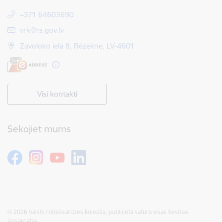
+371 64603690
E-pasts:
vrk@rs.gov.lv
Zavoloko iela 8, Rēzekne, LV-4601
Visi kontakti
Sekojiet mums
© 2026 Valsts robežsardzes koledža, publicētā satura visas tiesības
aizsargātas.