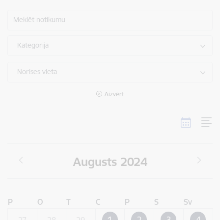
Meklēt notikumu
Kategorija
Norises vieta
Aizvērt
Augusts 2024
P
O
T
C
P
S
Sv
1
2
3
4
27
28
29