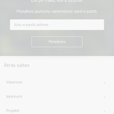
Piesakies jaunumu saņemšanai savā e-pastā.
Kājene
Ātrās saites
Vakances
Iepirkumi
Projekti