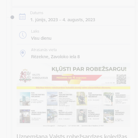
Datums
1. jūnijs, 2023 – 4. augusts, 2023
Laiks
Visu dienu
Atrašanās vieta
Rēzekne, Zavoloko iela 8
Uzņemšana Valsts robežsardzes koledžas