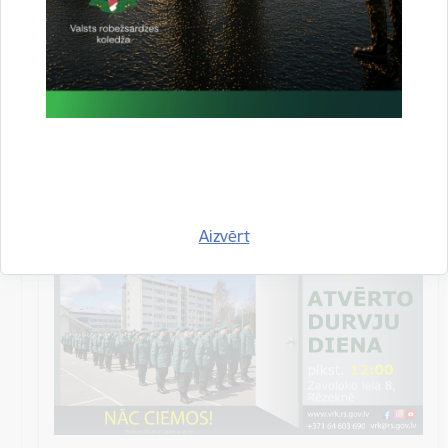
Datums
28. aprīlis, 2023
Laiks
12.00–15.00
Atrašanās vieta
Valsts robežsardzes koledža,
Zavoloko iela 8,
Rēzekne
Aizvērt