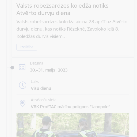
Valsts robežsardzes koledžā notiks
Atvērto durvju diena
Valsts robežsardzes koledža aicina 28.aprīlī uz Atvērto
durvju dienu, kas notiks Rēzeknē, Zavoloko ielā 8.
Koledžas durvis visiem…
Izglītība
Datums
30.–31. maijs, 2023
Laiks
Visu dienu
Atrašanās vieta
VRK ProfTAC mācību poligons "Janopole"