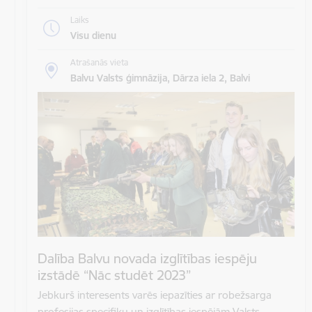
Laiks
Visu dienu
Atrašanās vieta
Balvu Valsts ģimnāzija, Dārza iela 2, Balvi
Dalība Balvu novada izglītības iespēju
izstādē “Nāc studēt 2023”
Jebkurš interesents varēs iepazīties ar robežsarga
profesijas specifiku un izglītības iespējām Valsts