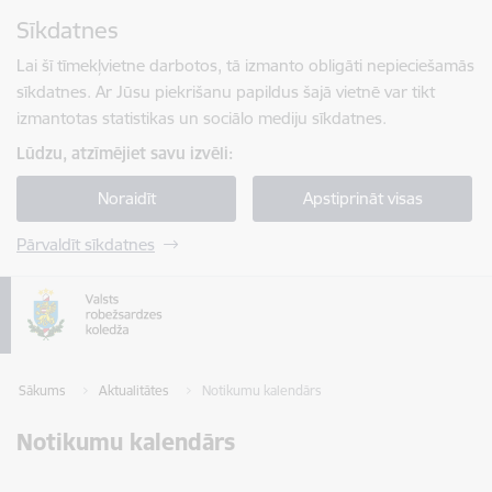
Pāriet uz lapas saturu
Sīkdatnes
Spied
lai meklētu
Enter
Lai šī tīmekļvietne darbotos, tā izmanto obligāti nepieciešamās
sīkdatnes. Ar Jūsu piekrišanu papildus šajā vietnē var tikt
izmantotas statistikas un sociālo mediju sīkdatnes.
Lūdzu, atzīmējiet savu izvēli:
Noraidīt
Apstiprināt visas
Pārvaldīt sīkdatnes
Sākums
Aktualitātes
Notikumu kalendārs
Notikumu kalendārs