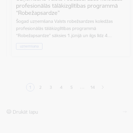
profesionālās tālākizglītības programmā
“Robežapsardze”
Šogad uzņemšana Valsts robežsardzes koledžas
profesionālās tālākizglītības programmā
“Robežapsardze” sāksies 1.jūnijā un ilgs līdz 4…
uzņemšana
Lapošana
…
1
2
3
4
5
14
Pašreizējā lapa
Lapa
Lapa
Lapa
Lapa
Drukāt lapu