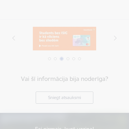
Vai šī informācija bija noderīga?
Sniegt atsauksmi
Esi pirmais, kurš uzzina!