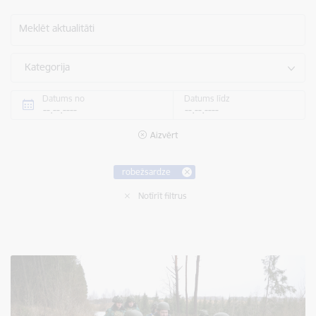
Meklēt aktualitāti
Kategorija
Datums no
Datums līdz
Aizvērt
robežsardze
Notīrīt filtrus