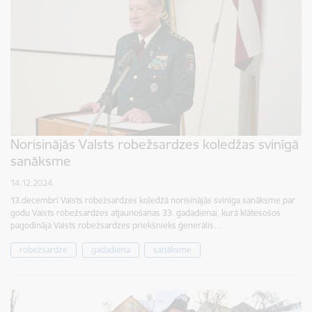
Norisinājās Valsts robežsardzes koledžas svinīgā
sanāksme
14.12.2024.
13.decembrī Valsts robežsardzes koledžā norisinājās svinīga sanāksme par
godu Valsts robežsardzes atjaunošanas 33. gadadienai, kurā klātesošos
pagodināja Valsts robežsardzes priekšnieks ģenerālis…
robežsardze
gadadiena
sanāksme