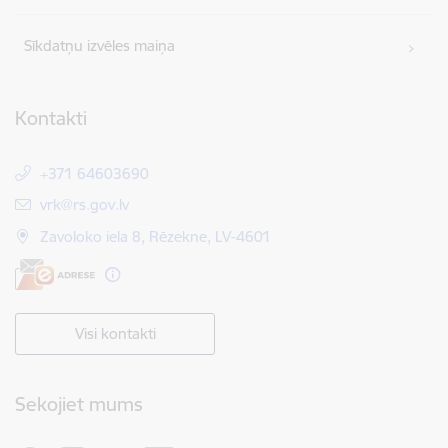
Sīkdatņu izvēles maiņa
Kontakti
+371 64603690
E-pasts:
vrk@rs.gov.lv
Zavoloko iela 8, Rēzekne, LV-4601
Visi kontakti
Sekojiet mums