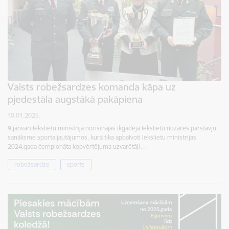
Valsts robežsardzes komanda kāpa uz
pjedestāla augstākā pakāpiena
10.01.2025.
9.janvārī Iekšlietu ministrijā norisinājās ikgadējā Iekšlietu nozares pārstāvju
sanāksme sporta jautājumos, kurā tika apbalvoti Iekšlietu ministrijas
2024.gada čempionāta kopvērtējuma uzvarētāji…
robežsardze
sports