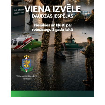
Valsts robežsardzes Daugavpils pārvalde ieguva
čempiona titulu
19.12.2024.
Visa 2024.gada garumā Valsts robežsardzes struktūrvienību un Valsts
robežsardzes koledžas komandas sacentās Valsts robežsardzes 2024.gada
čempionātā deviņos dažādos sporta veidos. Komandas savā…
robežsardze
sacensības
sports