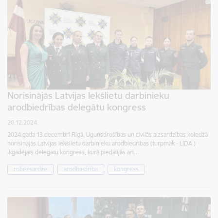
Norisinājās Latvijas Iekšlietu darbinieku
arodbiedrības delegātu kongress
20.12.2024.
2024.gada 13.decembrī Rīgā, Ugunsdrošības un civilās aizsardzības koledžā
norisinājās Latvijas Iekšlietu darbinieku arodbiedrības (turpmāk - LIDA )
ikgadējais delegātu kongress, kurā piedalījās arī…
robežsardze
arodbiedrība
kongress