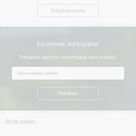
Sniegt atsauksmi
Esi pirmais, kurš uzzina!
Piesakies jaunumu saņemšanai savā e-pastā.
Kājene
Ātrās saites