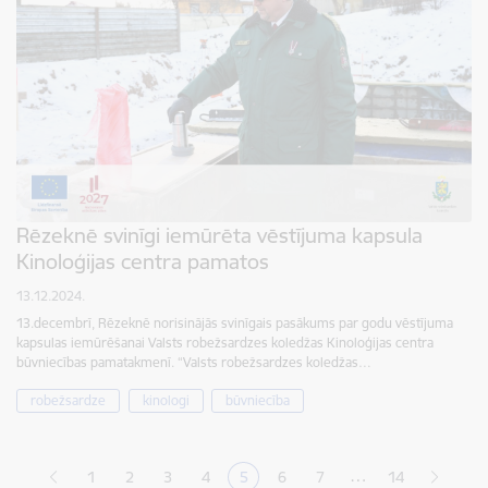
Rēzeknē svinīgi iemūrēta vēstījuma kapsula
Kinoloģijas centra pamatos
13.12.2024.
13.decembrī, Rēzeknē norisinājās svinīgais pasākums par godu vēstījuma
kapsulas iemūrēšanai Valsts robežsardzes koledžas Kinoloģijas centra
būvniecības pamatakmenī. “Valsts robežsardzes koledžas…
robežsardze
kinologi
būvniecība
Lapošana
…
1
2
3
4
5
6
7
14
Lapa
Lapa
Lapa
Pašreizējā lapa
Lapa
Lapa