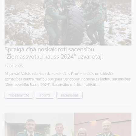
Spraigā cīņā noskaidroti sacensību
“Ziemassvētku kauss 2024” uzvarētāji
17.01.2025.
16.janvārī Valsts robežsardzes koledžas Profesionālās un taktiskās
apmācības centra mācību poligonā “Janopole” norisinājās kadetu sacensības
“Ziemassvētku kauss 2024”. Sacensību mērķis ir attīstīt…
robežsardze
sports
sacensības