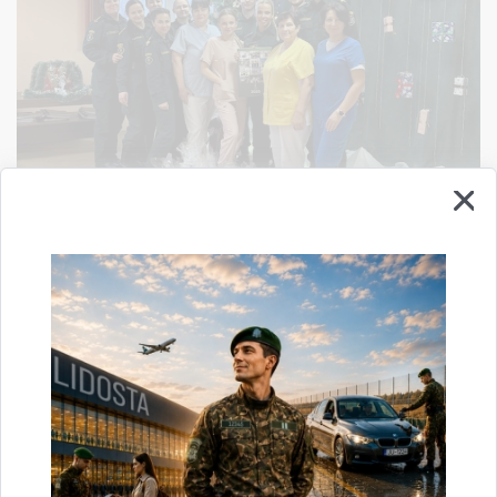
Valsts robežsardzes izglītojamie iedvesmo ar
labiem darbiem
20.12.2024.
Šodien, 20.decembrī, Valsts robežsardzes koledžas kadeti Labdarības akcijas
ietvaros ar sirsnību un labestību apmeklēja Rēzeknes Sociālās aprūpes
centru, Rēzeknes dzīvnieku patversmi un Rēzeknes…
robežsardze
labdarība