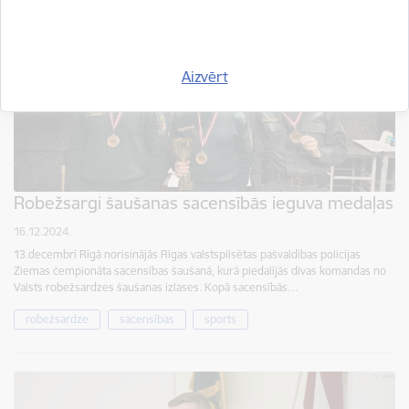
Aizvērt
Robežsargi šaušanas sacensībās ieguva medaļas
16.12.2024.
13.decembrī Rīgā norisinājās Rīgas valstspilsētas pašvaldības policijas
Ziemas čempionāta sacensības šaušanā, kurā piedalījās divas komandas no
Valsts robežsardzes šaušanas izlases. Kopā sacensībās…
robežsardze
sacensības
sports