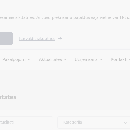
iešamās sīkdatnes. Ar Jūsu piekrišanu papildus šajā vietnē var tikt i
Pārvaldīt sīkdatnes
Pakalpojumi
Aktualitātes
Uzņemšana
Kontakti
itātes
ualitāti
Kategorija