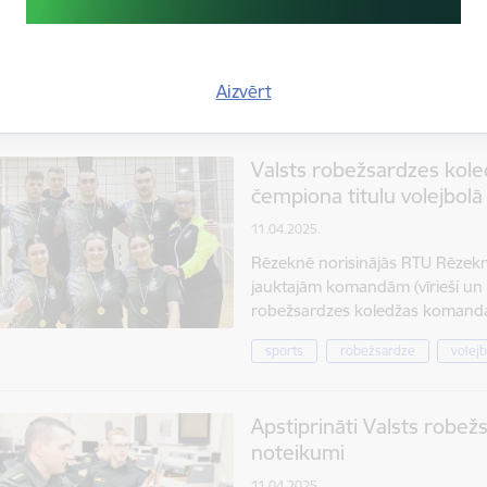
No 2025.gada 15.aprīļa līdz 17.ap
valstu Robežsardzes mācību ies
sacensības. Sacensības piedalīj
Aizvērt
robežsardze
sacensības
s
Valsts robežsardzes kol
čempiona titulu volejbolā
11.04.2025.
Rēzeknē norisinājās RTU Rēzekne
jauktajām komandām (vīrieši un si
robežsardzes koledžas komanda.
sports
robežsardze
volejb
Apstiprināti Valsts robe
noteikumi
11.04.2025.