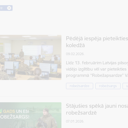
ze
Pēdējā iespēja pieteikti
koledžā
09.02.2026.
Līdz 13. februārim Latvijas pils
vidējo izglītību vēl var pieteiktie
programmā “Robežapsardze” Val
robežsardze
robežsargs
Stājušies spēkā jauni nos
robežsardzē
07.01.2026.