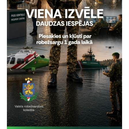
tālākizglītības programmu „Robe
Stājoties dienestā, robežsargi 
…
robežsardze
zvērests
Valsts robežsardzes koled
parādē
06.05.2025.
2025.gada 4.maijā, svinot Latvi
35.gadadienu, Talsos norisinājā
parāde, kas ik gadu notiek kādā
robežsardze
4.maijs
milit
Aizvadītas Baltijas valst
22.04.2025.