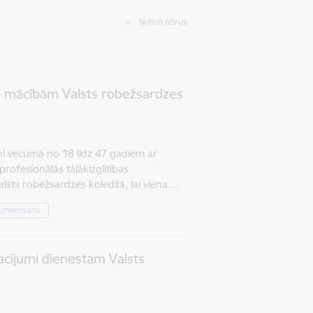
Notīrīt filtrus
es mācībām Valsts robežsardzes
oņi vecumā no 18 līdz 47 gadiem ar
s profesionālās tālākizglītības
sts robežsardzes koledžā, lai viena…
uzņemšana
acījumi dienestam Valsts