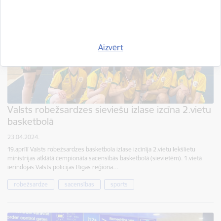
Aizvērt
Valsts robežsardzes sieviešu izlase izcīna 2.vietu
basketbolā
23.04.2024.
19.aprīlī Valsts robežsardzes basketbola izlase izcīnīja 2.vietu Iekšlietu
ministrijas atklātā čempionāta sacensībās basketbolā (sievietēm). 1.vietā
ierindojās Valsts policijas Rīgas reģiona…
robežsardze
sacensības
sports