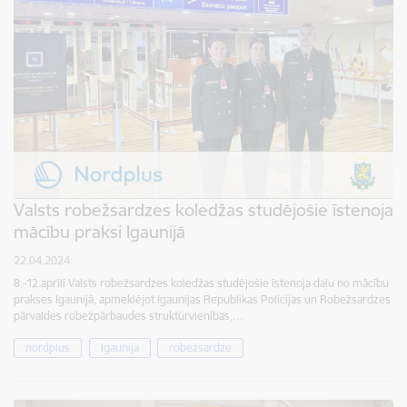
Valsts robežsardzes koledžas studējošie īstenoja
mācību praksi Igaunijā
22.04.2024.
8.-12.aprīlī Valsts robežsardzes koledžas studējošie īstenoja daļu no mācību
prakses Igaunijā, apmeklējot Igaunijas Republikas Policijas un Robežsardzes
pārvaldes robežpārbaudes struktūrvienības,…
nordplus
Igaunija
robežsardze