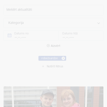
Meklēt aktualitāti
Kategorija
Datums no
Datums līdz
Aizvērt
robežsardze
Notīrīt filtrus