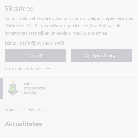
Pāriet uz lapas saturu
Sīkdatnes
Spied
lai meklētu
Enter
Lai šī tīmekļvietne darbotos, tā izmanto obligāti nepieciešamās
sīkdatnes. Ar Jūsu piekrišanu papildus šajā vietnē var tikt
izmantotas statistikas un sociālo mediju sīkdatnes.
Lūdzu, atzīmējiet savu izvēli:
Noraidīt
Apstiprināt visas
Pārvaldīt sīkdatnes
Sākums
Aktualitātes
Aktualitātes