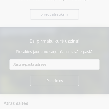
Sniegt atsauksmi
Esi pirmais, kurš uzzina!
Piesakies jaunumu saņemšanai savā e-pastā.
Kājene
Ātrās saites