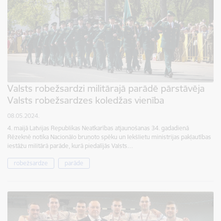
Valsts robežsardzi militārajā parādē pārstāvēja
Valsts robežsardzes koledžas vienība
08.05.2024.
4. maijā Latvijas Republikas Neatkarības atjaunošanas 34. gadadienā
Rēzeknē notika Nacionālo bruņoto spēku un Iekšlietu ministrijas pakļautības
iestāžu militārā parāde, kurā piedalījās Valsts…
robežsardze
parāde