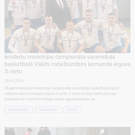
Iekšlietu ministrijas čempionāta sacensībās
basketbolā Valsts robežsardzes komanda ieguva
3.vietu
30.04.2024.
26.aprīlī Iekšlietu ministrijas čempionāta sacensībās basketbolā Valsts
robežsardzes komanda ieguva 3.vietu. 1.vietu izcīnīja Valsts policijas
komanda un 3.vietā ierindojās Valsts ugunsdzēsības un…
robežsardze
basketbols
sports