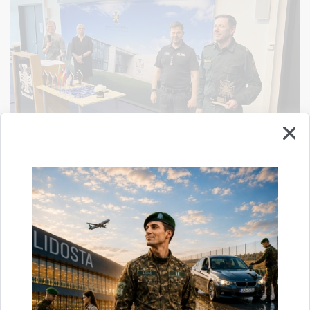
Valsts robežsardzes koledžas izglītojamie
stiprināja starptautisko sadarbību
24.04.2024.
No 2024.gada 16. līdz 18.aprīlim Valsts robežsardzes koledžas komanda
piedalījās Triju Baltijas valstu Robežsardzes mācību iestāžu robežsargu
profesionālajās sporta sacensībās, kuras šogad rīkoja…
robežsardze
Igaunija
starptautiskā sadarbība