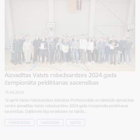
Aizvadītas Valsts robežsardzes 2024.gada
čempionāta peldēšanas sacensības
15.04.2024.
12.aprīlī Valsts robežsardzes koledžas Profesionālās un taktiskās apmācības
centrā aizvadītas Valsts robežsardzes 2024.gada čempionāta peldēšanas
sacensības. Dalībnieki bija ieradušies no Valsts…
robežsardze
sacensības
sports
Lapošana