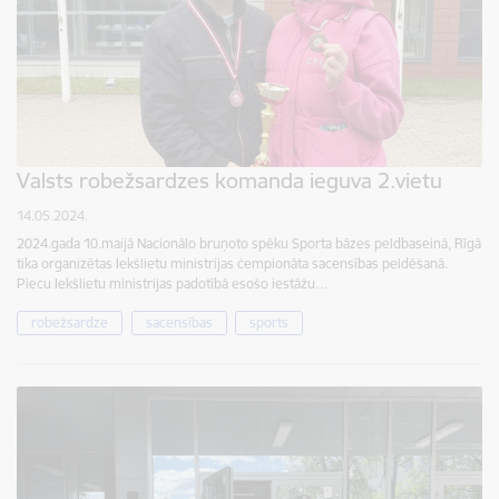
Valsts robežsardzes komanda ieguva 2.vietu
14.05.2024.
2024.gada 10.maijā Nacionālo bruņoto spēku Sporta bāzes peldbaseinā, Rīgā
tika organizētas Iekšlietu ministrijas čempionāta sacensības peldēšanā.
Piecu Iekšlietu ministrijas padotībā esošo iestāžu…
robežsardze
sacensības
sports