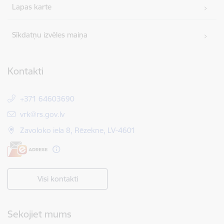
Lapas karte
Sīkdatņu izvēles maiņa
Kontakti
+371 64603690
E-pasts:
vrk@rs.gov.lv
Zavoloko iela 8, Rēzekne, LV-4601
Visi kontakti
Sekojiet mums