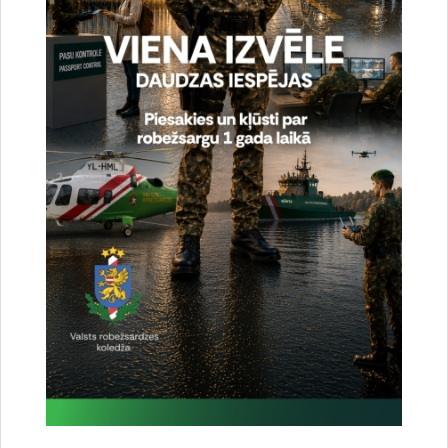
Valsts robežsardzes koledžā viesojās jaunieši
23.04.2024.
Piektdien, 19.aprīlī, Atvērto durvju dienā Valsts robežsardzes koledžā
viesojās jaunieši, lai iepazītu mācību iestādi, kura sagatavo robežsargus
dienestam uz valsts robežas. Jaunieši apskatīja…
robežsardze
atvērto durvju diena
jaunieši