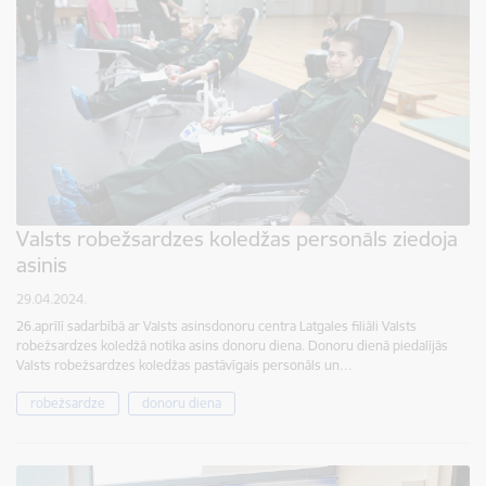
Valsts robežsardzes koledžas personāls ziedoja
asinis
29.04.2024.
26.aprīlī sadarbībā ar Valsts asinsdonoru centra Latgales filiāli Valsts
robežsardzes koledžā notika asins donoru diena. Donoru dienā piedalījās
Valsts robežsardzes koledžas pastāvīgais personāls un…
robežsardze
donoru diena