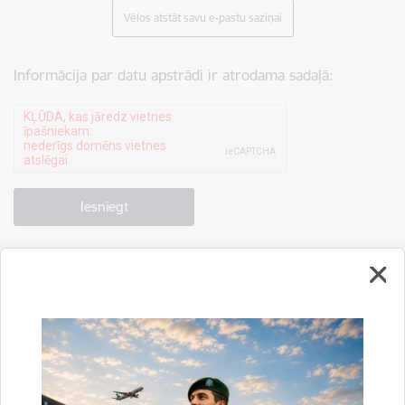
Vēlos atstāt savu e-pastu saziņai
Informācija par datu apstrādi ir atrodama sadaļā:
Drukāt lapu