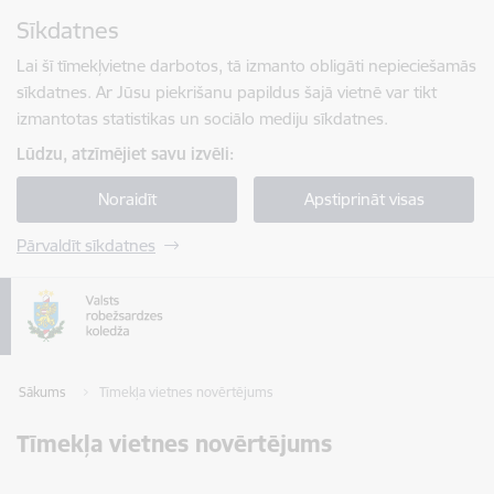
Pāriet uz lapas saturu
Sīkdatnes
Spied
lai meklētu
Enter
Lai šī tīmekļvietne darbotos, tā izmanto obligāti nepieciešamās
sīkdatnes. Ar Jūsu piekrišanu papildus šajā vietnē var tikt
izmantotas statistikas un sociālo mediju sīkdatnes.
Lūdzu, atzīmējiet savu izvēli:
Noraidīt
Apstiprināt visas
Pārvaldīt sīkdatnes
Sākums
Tīmekļa vietnes novērtējums
Tīmekļa vietnes novērtējums