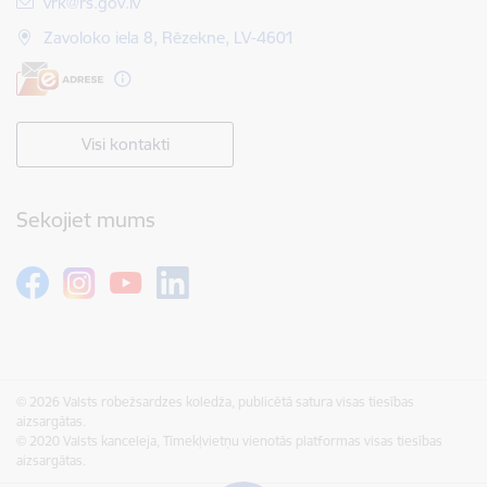
E-pasts:
vrk@rs.gov.lv
Zavoloko iela 8, Rēzekne, LV-4601
Visi kontakti
Sekojiet mums
© 2026 Valsts robežsardzes koledža, publicētā satura visas tiesības
aizsargātas.
© 2020 Valsts kanceleja, Tīmekļvietņu vienotās platformas visas tiesības
aizsargātas.