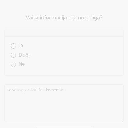
Vai šī informācija bija noderīga?
Vai šī informācija bija noderīga?
Jā
Daļēji
Nē
Ja vēlies, ieraksti šeit komentāru