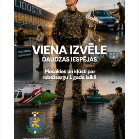
Vai šī informācija bija noderīga?
Sniegt atsauksmi
Esi pirmais, kurš uzzina!
Piesakies jaunumu saņemšanai savā e-pastā.