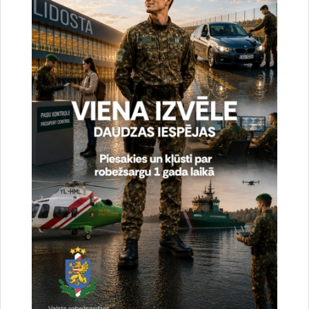
Vai šī informācija bija noderīga?
Sniegt atsauksmi
Esi pirmais, kurš uzzina!
Piesakies jaunumu saņemšanai savā e-pastā.