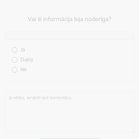
Vai šī informācija bija noderīga?
Vai šī informācija bija noderīga?
Jā
Daļēji
Nē
Ja vēlies, ieraksti šeit komentāru