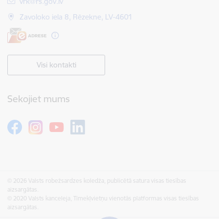
E-pasts:
vrk@rs.gov.lv
Zavoloko iela 8, Rēzekne, LV-4601
Visi kontakti
Sekojiet mums
© 2026 Valsts robežsardzes koledža, publicētā satura visas tiesības
aizsargātas.
© 2020 Valsts kanceleja, Tīmekļvietņu vienotās platformas visas tiesības
aizsargātas.