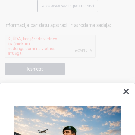
Vēlos atstāt savu e-pastu saziņai
Informācija par datu apstrādi ir atrodama sadaļā:
Drukāt lapu