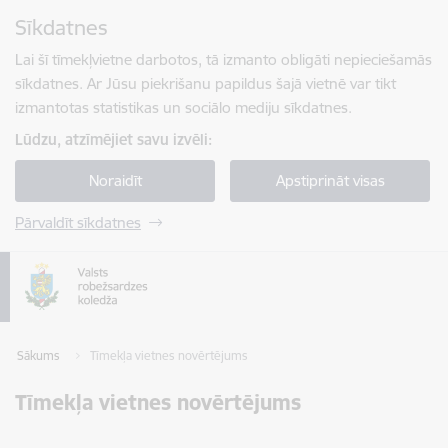
Pāriet uz lapas saturu
Sīkdatnes
Spied
lai meklētu
Enter
Lai šī tīmekļvietne darbotos, tā izmanto obligāti nepieciešamās
sīkdatnes. Ar Jūsu piekrišanu papildus šajā vietnē var tikt
izmantotas statistikas un sociālo mediju sīkdatnes.
Lūdzu, atzīmējiet savu izvēli:
Noraidīt
Apstiprināt visas
Pārvaldīt sīkdatnes
Sākums
Tīmekļa vietnes novērtējums
Tīmekļa vietnes novērtējums