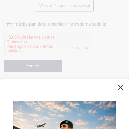
Vēlos atstāt savu e-pastu saziņai
Informācija par datu apstrādi ir atrodama sadaļā:
Drukāt lapu