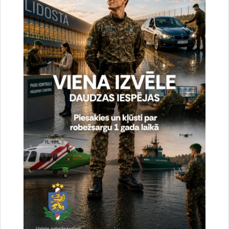
Vai šī informācija bija noderīga?
Sniegt atsauksmi
Esi pirmais, kurš uzzina!
Piesakies jaunumu saņemšanai savā e-pastā.