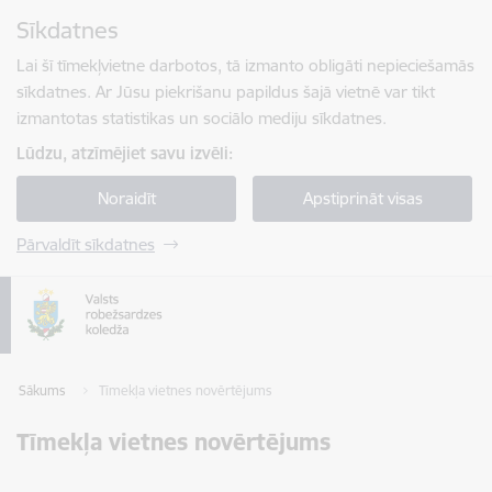
Pāriet uz lapas saturu
Sīkdatnes
Spied
lai meklētu
Enter
Lai šī tīmekļvietne darbotos, tā izmanto obligāti nepieciešamās
sīkdatnes. Ar Jūsu piekrišanu papildus šajā vietnē var tikt
izmantotas statistikas un sociālo mediju sīkdatnes.
Lūdzu, atzīmējiet savu izvēli:
Noraidīt
Apstiprināt visas
Pārvaldīt sīkdatnes
Sākums
Tīmekļa vietnes novērtējums
Tīmekļa vietnes novērtējums