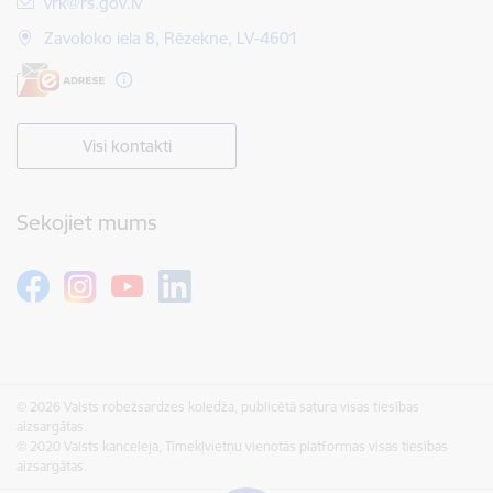
E-pasts:
vrk@rs.gov.lv
Zavoloko iela 8, Rēzekne, LV-4601
Visi kontakti
Sekojiet mums
© 2026 Valsts robežsardzes koledža, publicētā satura visas tiesības
aizsargātas.
© 2020 Valsts kanceleja, Tīmekļvietņu vienotās platformas visas tiesības
aizsargātas.