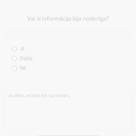
Vai šī informācija bija noderīga?
Vai šī informācija bija noderīga?
Jā
Daļēji
Nē
Ja vēlies, ieraksti šeit komentāru