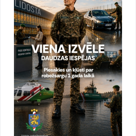
Vai šī informācija bija noderīga?
Sniegt atsauksmi
Esi pirmais, kurš uzzina!
Piesakies jaunumu saņemšanai savā e-pastā.