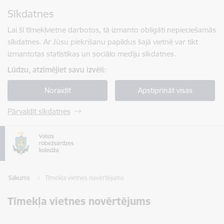
Pāriet uz lapas saturu
Sīkdatnes
Spied
lai meklētu
Enter
Lai šī tīmekļvietne darbotos, tā izmanto obligāti nepieciešamās
sīkdatnes. Ar Jūsu piekrišanu papildus šajā vietnē var tikt
izmantotas statistikas un sociālo mediju sīkdatnes.
Lūdzu, atzīmējiet savu izvēli:
Noraidīt
Apstiprināt visas
Pārvaldīt sīkdatnes
Sākums
Tīmekļa vietnes novērtējums
Tīmekļa vietnes novērtējums