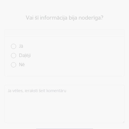
Vai šī informācija bija noderīga?
Vai šī informācija bija noderīga?
Jā
Daļēji
Nē
Ja vēlies, ieraksti šeit komentāru