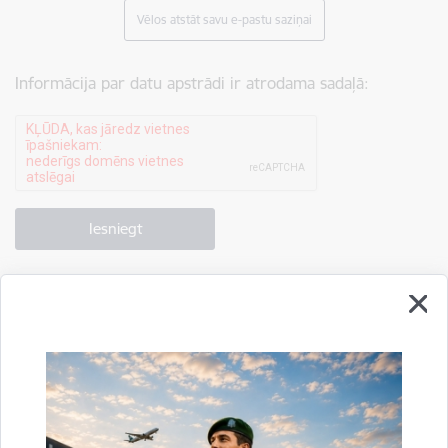
Vēlos atstāt savu e-pastu saziņai
Informācija par datu apstrādi ir atrodama sadaļā:
Drukāt lapu