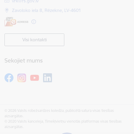
E-pasts:
vrk@rs.gov.lv
Zavoloko iela 8, Rēzekne, LV-4601
Visi kontakti
Sekojiet mums
© 2026 Valsts robežsardzes koledža, publicētā satura visas tiesības
aizsargātas.
© 2020 Valsts kanceleja, Tīmekļvietņu vienotās platformas visas tiesības
aizsargātas.