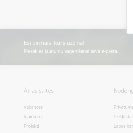
Esi pirmais, kurš uzzina!
Piesakies jaunumu saņemšanai savā e-pastā.
Kājene
Ātrās saites
Noderīg
Vakances
Privātuma
Iepirkumi
Piekļūsta
Projekti
Lapas kar