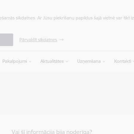
iešamās sīkdatnes. Ar Jūsu piekrišanu papildus šajā vietnē var tikt i
Pārvaldīt sīkdatnes
Pakalpojumi
Aktualitātes
Uzņemšana
Kontakti
Vai šī informācija bija noderīga?