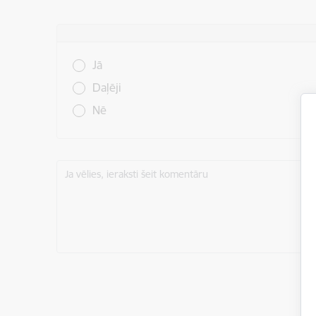
Vai šī informācija bija noderīga?
Jā
Daļēji
Nē
Ja vēlies, ieraksti šeit komentāru