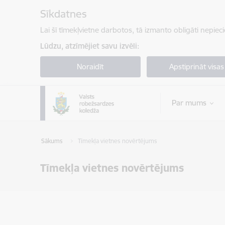
Pāriet uz lapas saturu
Sīkdatnes
Lai šī tīmekļvietne darbotos, tā izmanto obligāti nepiec
Lūdzu, atzīmējiet savu izvēli:
Noraidīt
Apstiprināt visas
Par mums
Sākums
Tīmekļa vietnes novērtējums
Tīmekļa vietnes novērtējums