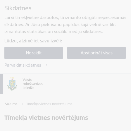
Pāriet uz lapas saturu
Sīkdatnes
Spied
lai meklētu
Enter
Lai šī tīmekļvietne darbotos, tā izmanto obligāti nepieciešamās
sīkdatnes. Ar Jūsu piekrišanu papildus šajā vietnē var tikt
izmantotas statistikas un sociālo mediju sīkdatnes.
Lūdzu, atzīmējiet savu izvēli:
Noraidīt
Apstiprināt visas
Pārvaldīt sīkdatnes
Sākums
Tīmekļa vietnes novērtējums
Tīmekļa vietnes novērtējums