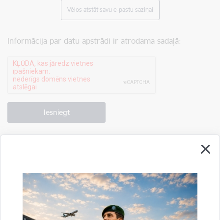
Vēlos atstāt savu e-pastu saziņai
Informācija par datu apstrādi ir atrodama sadaļā:
Drukāt lapu