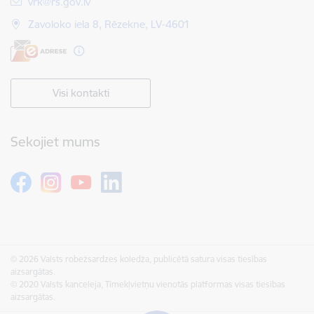
E-pasts:
vrk@rs.gov.lv
Zavoloko iela 8, Rēzekne, LV-4601
Visi kontakti
Sekojiet mums
© 2026 Valsts robežsardzes koledža, publicētā satura visas tiesības
aizsargātas.
© 2020 Valsts kanceleja, Tīmekļvietņu vienotās platformas visas tiesības
aizsargātas.