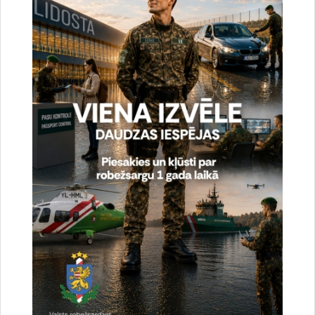
Vai šī informācija bija noderīga?
Sniegt atsauksmi
Esi pirmais, kurš uzzina!
Piesakies jaunumu saņemšanai savā e-pastā.