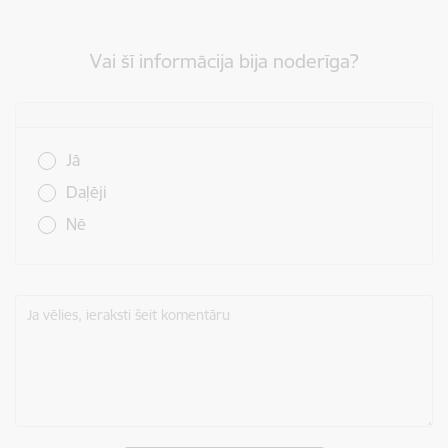
Vai šī informācija bija noderīga?
Vai šī informācija bija noderīga?
Jā
Daļēji
Nē
Ja vēlies, ieraksti šeit komentāru